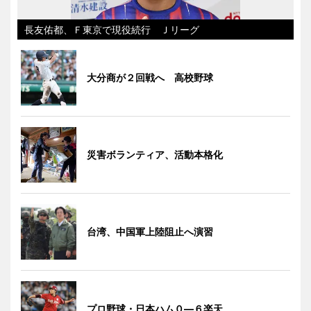
長友佑都、Ｆ東京で現役続行 Ｊリーグ
大分商が２回戦へ 高校野球
災害ボランティア、活動本格化
台湾、中国軍上陸阻止へ演習
プロ野球・日本ハム０―６楽天