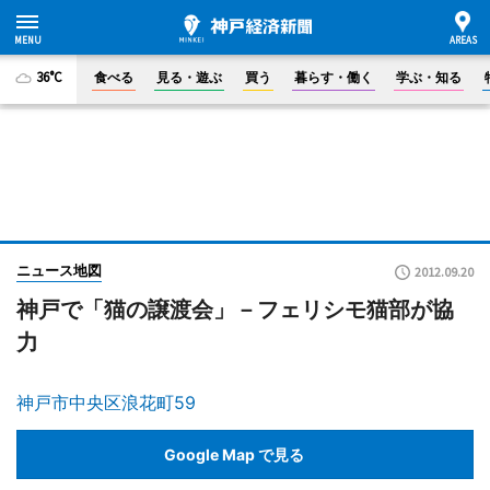
36°C
食べる
見る・遊ぶ
買う
暮らす・働く
学ぶ・知る
ニュース地図
2012.09.20
神戸で「猫の譲渡会」－フェリシモ猫部が協
力
神戸市中央区浪花町59
Google Map で見る