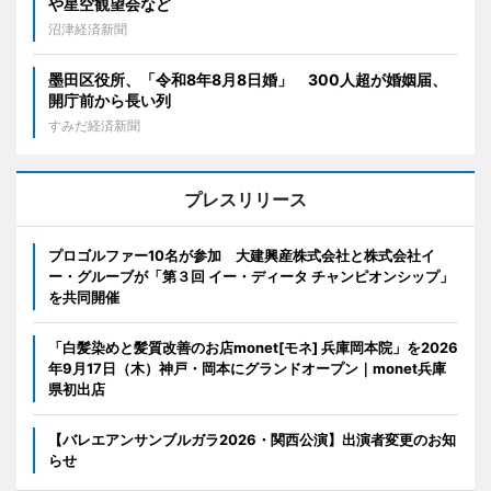
や星空観望会など
沼津経済新聞
墨田区役所、「令和8年8月8日婚」 300人超が婚姻届、
開庁前から長い列
すみだ経済新聞
プレスリリース
プロゴルファー10名が参加 大建興産株式会社と株式会社イ
ー・グルーブが「第３回 イー・ディータ チャンピオンシップ」
を共同開催
「白髪染めと髪質改善のお店monet[モネ] 兵庫岡本院」を2026
年9月17日（木）神戸・岡本にグランドオープン｜monet兵庫
県初出店
【バレエアンサンブルガラ2026・関西公演】出演者変更のお知
らせ