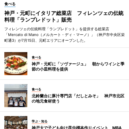
食べる
神戸・元町にイタリア総菜店 フィレンツェの伝統
料理「ランプレドット」販売
フィレンツェの伝統料理「ランプレドット」を提供する総菜店
「Mercato di Mano（メルカート・ディ・マーノ）」（神戸市中央区栄
町通3）が7月15日、元町エリアにオープンした。
食べる
神戸・元町に「ソヴァージュ」 朝からワインと季
節の小皿料理を提供
食べる
北鈴蘭台に豚汁専門店「だしとみそ」 神戸市北区
の地元食材使う
学ぶ・知る
神戸大で子ども向け昆虫標本作りイベント MBA