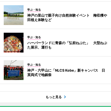
学ぶ・知る
神戸の里山で親子向け自然体験イベント 梅収穫や
田植え体験など
学ぶ・知る
ハーバーランドに青森の「弘前ねぷた」 大型ねぷ
た展示、運行も
学ぶ・知る
神戸・六甲山に「NLCS Kobe」新キャンパス 日
英両式で地鎮祭
もっと見る