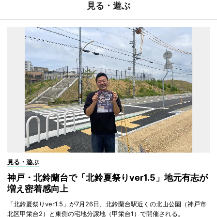
見る・遊ぶ
見る・遊ぶ
神戸・北鈴蘭台で「北鈴夏祭りver1.5」地元有志が
増え密着感向上
「北鈴夏祭りver1.5」が7月26日、北鈴蘭台駅近くの北山公園（神戸市
北区甲栄台2）と東側の宅地分譲地（甲栄台1）で開催される。