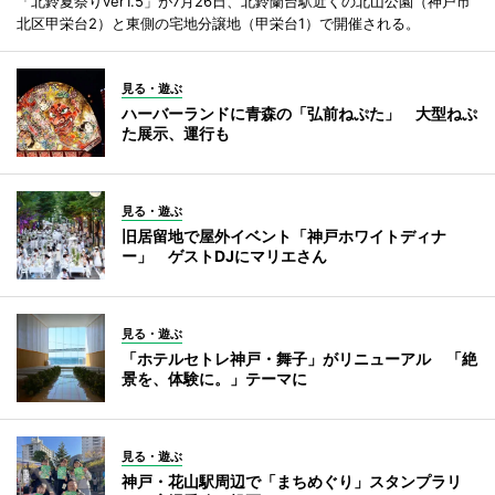
「北鈴夏祭りver1.5」が7月26日、北鈴蘭台駅近くの北山公園（神戸市
北区甲栄台2）と東側の宅地分譲地（甲栄台1）で開催される。
見る・遊ぶ
ハーバーランドに青森の「弘前ねぷた」 大型ねぷ
た展示、運行も
見る・遊ぶ
旧居留地で屋外イベント「神戸ホワイトディナ
ー」 ゲストDJにマリエさん
見る・遊ぶ
「ホテルセトレ神戸・舞子」がリニューアル 「絶
景を、体験に。」テーマに
見る・遊ぶ
神戸・花山駅周辺で「まちめぐり」スタンプラリ