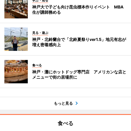
学ぶ・知る
神戸大で子ども向け昆虫標本作りイベント MBA
生が講師務める
見る・遊ぶ
神戸・北鈴蘭台で「北鈴夏祭りver1.5」地元有志が
増え密着感向上
食べる
神戸・灘にホットドッグ専門店 アメリカンな店と
メニューで街の居場所に
もっと見る
食べる