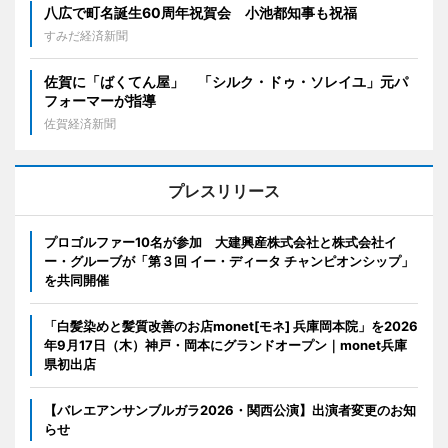
八広で町名誕生60周年祝賀会 小池都知事も祝福
すみだ経済新聞
佐賀に「ばくてん屋」 「シルク・ドゥ・ソレイユ」元パ
フォーマーが指導
佐賀経済新聞
プレスリリース
プロゴルファー10名が参加 大建興産株式会社と株式会社イ
ー・グルーブが「第３回 イー・ディータ チャンピオンシップ」
を共同開催
「白髪染めと髪質改善のお店monet[モネ] 兵庫岡本院」を2026
年9月17日（木）神戸・岡本にグランドオープン｜monet兵庫
県初出店
【バレエアンサンブルガラ2026・関西公演】出演者変更のお知
らせ