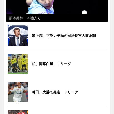
張本美和、４強入り
米上院、ブランチ氏の司法長官人事承認
柏、開幕白星 Ｊリーグ
町田、大勝で発進 Ｊリーグ