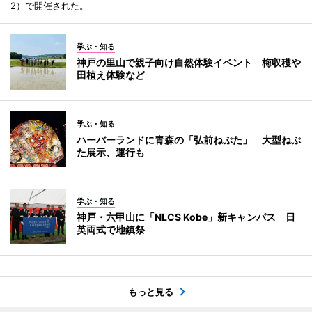
2）で開催された。
学ぶ・知る
神戸の里山で親子向け自然体験イベント 梅収穫や
田植え体験など
学ぶ・知る
ハーバーランドに青森の「弘前ねぷた」 大型ねぷ
た展示、運行も
学ぶ・知る
神戸・六甲山に「NLCS Kobe」新キャンパス 日
英両式で地鎮祭
もっと見る