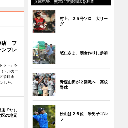
兵庫県警、熊本に支援部隊を派遣
村上、２５号ソロ 大リー
グ
菜店 フ
ランプレ
悠仁さま、朝食作りに参加
ドット」を
no（メルカー
区栄町通
青森山田が２回戦へ 高校
プンした。
野球
門店「だし
松山は２６位 米男子ゴル
北区の地元
フ