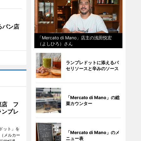
るパン店
「Mercato di Mano」店主の浅田悦宏
（よしひろ）さん
ランプレドットに添えるパ
セリソースと辛みのソース
「Mercato di Mano」の総
菜カウンター
菜店 フ
ランプレ
ドット」を
「Mercato di Mano」のメ
no（メルカー
ニュー表