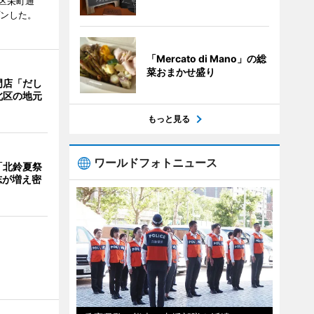
区栄町通
プンした。
「Mercato di Mano」の総
菜おまかせ盛り
門店「だし
北区の地元
もっと見る
ワールドフォトニュース
「北鈴夏祭
有志が増え密