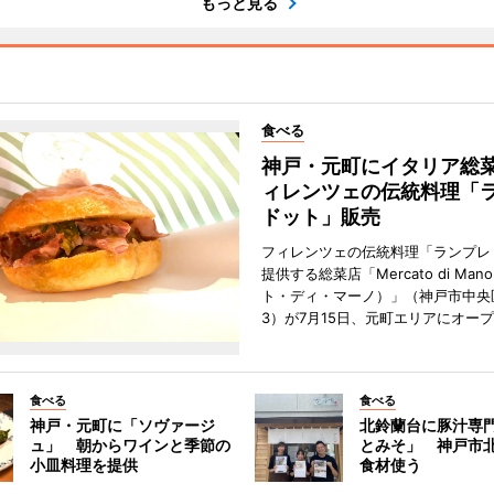
もっと見る
食べる
神戸・元町にイタリア総
ィレンツェの伝統料理「
ドット」販売
フィレンツェの伝統料理「ランプレ
提供する総菜店「Mercato di Ma
ト・ディ・マーノ）」（神戸市中央
3）が7月15日、元町エリアにオー
食べる
食べる
神戸・元町に「ソヴァージ
北鈴蘭台に豚汁専
ュ」 朝からワインと季節の
とみそ」 神戸市
小皿料理を提供
食材使う