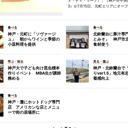
ト・ディ・マーノ）」（神戸市中央
3）が7月15日、元町エリアにオー
食べる
食べる
神戸・元町に「ソヴァージ
北鈴蘭台に豚汁専
ュ」 朝からワインと季節の
とみそ」 神戸市
小皿料理を提供
食材使う
学ぶ・知る
見る・遊ぶ
神戸大で子ども向け昆虫標本
神戸・北鈴蘭台で
作りイベント MBA生が講師
りver1.5」地元
務める
着感向上
食べる
神戸・灘にホットドッグ専門
店 アメリカンな店とメニュ
ーで街の居場所に