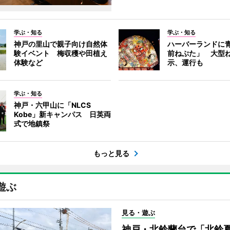
学ぶ・知る
学ぶ・知る
神戸の里山で親子向け自然体
ハーバーランドに
験イベント 梅収穫や田植え
前ねぷた」 大型
体験など
示、運行も
学ぶ・知る
神戸・六甲山に「NLCS
Kobe」新キャンパス 日英両
式で地鎮祭
もっと見る
遊ぶ
見る・遊ぶ
神戸・北鈴蘭台で「北鈴