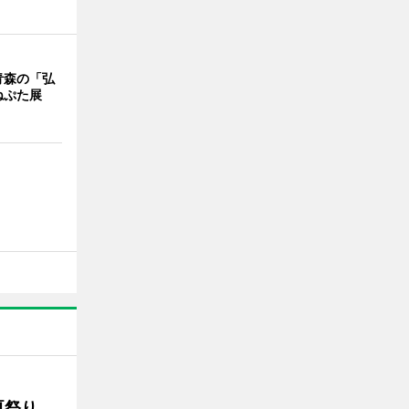
青森の「弘
ねぷた展
夏祭り