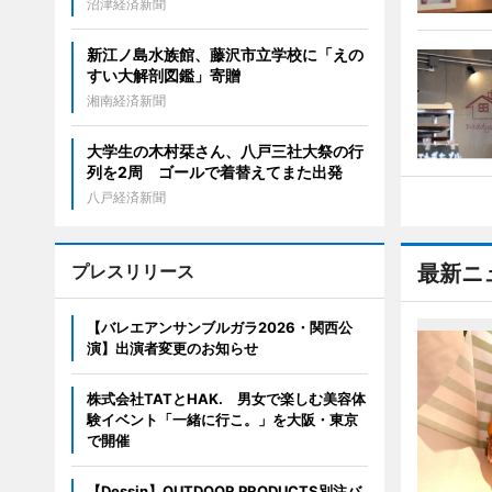
沼津経済新聞
新江ノ島水族館、藤沢市立学校に「えの
すい大解剖図鑑」寄贈
湘南経済新聞
大学生の木村栞さん、八戸三社大祭の行
列を2周 ゴールで着替えてまた出発
八戸経済新聞
プレスリリース
最新ニ
【バレエアンサンブルガラ2026・関西公
演】出演者変更のお知らせ
株式会社TATとHAK. 男女で楽しむ美容体
験イベント「一緒に行こ。」を大阪・東京
で開催
【Dessin】OUTDOOR PRODUCTS別注バ