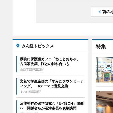
前の
みん経トピックス
特集
厚狭に保護猫カフェ「ねことおちゃ」
古民家改築、猫との触れ合いも
山口宇部経済新聞
文花で学生企画の「すみだタウンミーテ
ィング」 4テーマで意見交換
すみだ経済新聞
沼津発祥の医学研究会「U-TECH」開催
へ 関係者らが沼津市長を表敬訪問