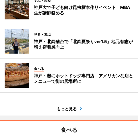
学ぶ・知る
神戸大で子ども向け昆虫標本作りイベント MBA
生が講師務める
見る・遊ぶ
神戸・北鈴蘭台で「北鈴夏祭りver1.5」地元有志が
増え密着感向上
食べる
神戸・灘にホットドッグ専門店 アメリカンな店と
メニューで街の居場所に
もっと見る
食べる