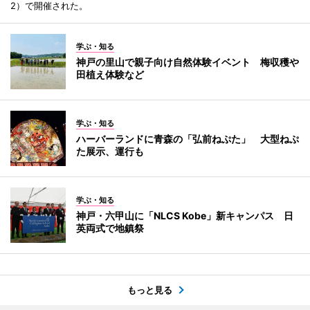
2）で開催された。
学ぶ・知る
神戸の里山で親子向け自然体験イベント 梅収穫や
田植え体験など
学ぶ・知る
ハーバーランドに青森の「弘前ねぷた」 大型ねぷ
た展示、運行も
学ぶ・知る
神戸・六甲山に「NLCS Kobe」新キャンパス 日
英両式で地鎮祭
もっと見る