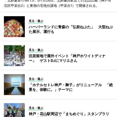
「北鈴夏祭りver1.5」が7月26日、北鈴蘭台駅近くの北山公園（神戸市
北区甲栄台2）と東側の宅地分譲地（甲栄台1）で開催される。
見る・遊ぶ
ハーバーランドに青森の「弘前ねぷた」 大型ねぷ
た展示、運行も
見る・遊ぶ
旧居留地で屋外イベント「神戸ホワイトディナ
ー」 ゲストDJにマリエさん
見る・遊ぶ
「ホテルセトレ神戸・舞子」がリニューアル 「絶
景を、体験に。」テーマに
見る・遊ぶ
神戸・花山駅周辺で「まちめぐり」スタンプラリ