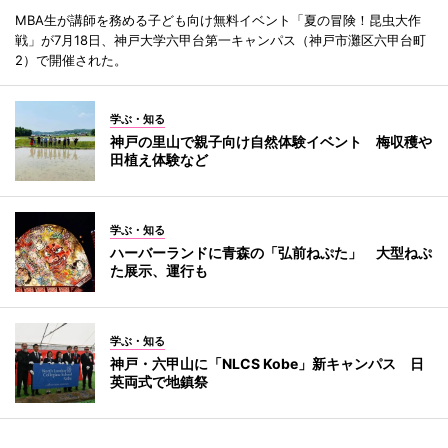
MBA生が講師を務める子ども向け無料イベント「夏の冒険！昆虫大作
戦」が7月18日、神戸大学六甲台第一キャンパス（神戸市灘区六甲台町
2）で開催された。
学ぶ・知る
神戸の里山で親子向け自然体験イベント 梅収穫や
田植え体験など
学ぶ・知る
ハーバーランドに青森の「弘前ねぷた」 大型ねぷ
た展示、運行も
学ぶ・知る
神戸・六甲山に「NLCS Kobe」新キャンパス 日
英両式で地鎮祭