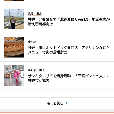
見る・遊ぶ
神戸・北鈴蘭台で「北鈴夏祭りver1.5」地元有志が
増え密着感向上
食べる
神戸・灘にホットドッグ専門店 アメリカンな店と
メニューで街の居場所に
暮らす・働く
サンキタエリアで清掃活動 「三宮ピンクの人」に
神戸市が協力
もっと見る