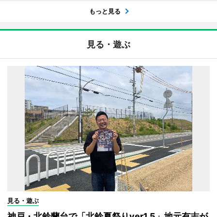
もっと見る
見る・遊ぶ
見る・遊ぶ
神戸・北鈴蘭台で「北鈴夏祭りver1.5」地元有志が