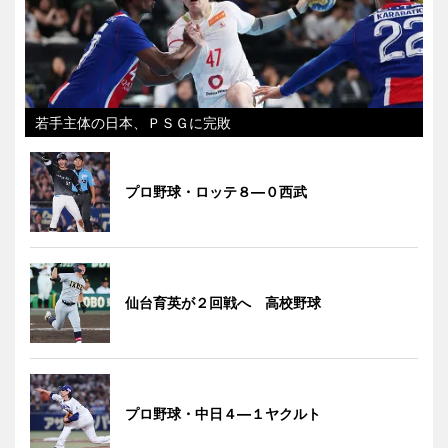
若手主体の日本、ＰＳＧに完敗
プロ野球・ロッテ８―０西武
仙台育英が２回戦へ 高校野球
プロ野球・中日４―１ヤクルト