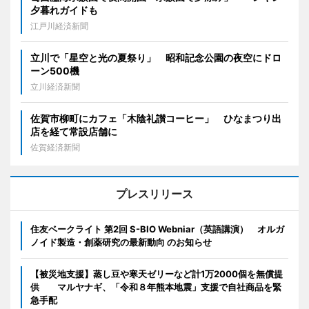
夕暮れガイドも
江戸川経済新聞
立川で「星空と光の夏祭り」 昭和記念公園の夜空にドロ
ーン500機
立川経済新聞
佐賀市柳町にカフェ「木陰礼讃コーヒー」 ひなまつり出
店を経て常設店舗に
佐賀経済新聞
プレスリリース
住友ベークライト 第2回 S-BIO Webniar（英語講演） オルガ
ノイド製造・創薬研究の最新動向 のお知らせ
【被災地支援】蒸し豆や寒天ゼリーなど計1万2000個を無償提
供 マルヤナギ、「令和８年熊本地震」支援で自社商品を緊
急手配