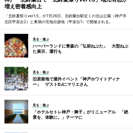
増え密着感向上
「北鈴夏祭りver1.5」が7月26日、北鈴蘭台駅近くの北山公園（神戸市
北区甲栄台2）と東側の宅地分譲地（甲栄台1）で開催される。
見る・遊ぶ
ハーバーランドに青森の「弘前ねぷた」 大型ねぷ
た展示、運行も
見る・遊ぶ
旧居留地で屋外イベント「神戸ホワイトディナ
ー」 ゲストDJにマリエさん
見る・遊ぶ
「ホテルセトレ神戸・舞子」がリニューアル 「絶
景を、体験に。」テーマに