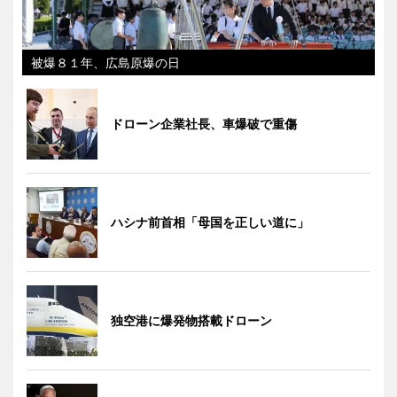
被爆８１年、広島原爆の日
ドローン企業社長、車爆破で重傷
ハシナ前首相「母国を正しい道に」
独空港に爆発物搭載ドローン