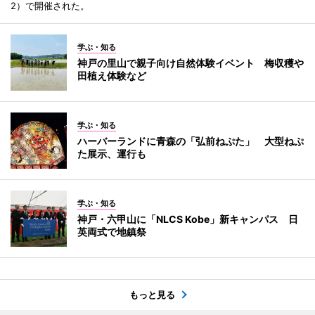
2）で開催された。
学ぶ・知る
神戸の里山で親子向け自然体験イベント 梅収穫や
田植え体験など
学ぶ・知る
ハーバーランドに青森の「弘前ねぷた」 大型ねぷ
た展示、運行も
学ぶ・知る
神戸・六甲山に「NLCS Kobe」新キャンパス 日
英両式で地鎮祭
もっと見る