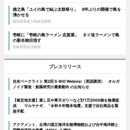
徳之島「ユイの島で結ぶ太鼓祭り」 9年ぶりの開催で島を
沸かせる
奄美群島南三島経済新聞
壱岐に「壱岐の島ラーメン 志賀屋」 タイ塩ラーメンで島
の新名物目指す
壱岐対馬経済新聞
プレスリリース
住友ベークライト 第2回 S-BIO Webniar（英語講演） オルガ
ノイド製造・創薬研究の最新動向 のお知らせ
【被災地支援】蒸し豆や寒天ゼリーなど計1万2000個を無償提
供 マルヤナギ、「令和８年熊本地震」支援で自社商品を緊
急手配
アクアメント、台湾の国立海洋生物博物館および台中海洋館と