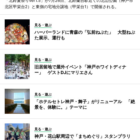
「北鈴夏祭りver1.5」が7月26日、北鈴蘭台駅近くの北山公園（神戸市
北区甲栄台2）と東側の宅地分譲地（甲栄台1）で開催される。
見る・遊ぶ
ハーバーランドに青森の「弘前ねぷた」 大型ねぷ
た展示、運行も
見る・遊ぶ
旧居留地で屋外イベント「神戸ホワイトディナ
ー」 ゲストDJにマリエさん
見る・遊ぶ
「ホテルセトレ神戸・舞子」がリニューアル 「絶
景を、体験に。」テーマに
見る・遊ぶ
神戸・花山駅周辺で「まちめぐり」スタンプラリ