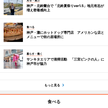
見る・遊ぶ
神戸・北鈴蘭台で「北鈴夏祭りver1.5」地元有志が
増え密着感向上
食べる
神戸・灘にホットドッグ専門店 アメリカンな店と
メニューで街の居場所に
暮らす・働く
サンキタエリアで清掃活動 「三宮ピンクの人」に
神戸市が協力
もっと見る
食べる