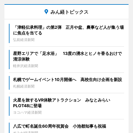
みん経トピックス
「津軽伝承料理」の第2弾 正月や盆、農事など人が集う場
に焦点を当てる
弘前経済新聞
星野エリアで「足水浴」 13度の湧水とヒノキ香るおけで
清涼体験
軽井沢経済新聞
札幌でゲームイベント10月開催へ 高校生向け企画を新設
札幌経済新聞
火星を旅するVR体験アトラクション みなとみらい
PLOT48に登場
ヨコハマ経済新聞
八広で町名誕生60周年祝賀会 小池都知事も祝福
すみだ経済新聞