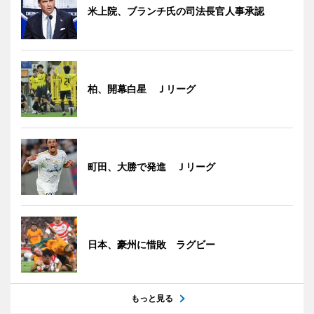
米上院、ブランチ氏の司法長官人事承認
柏、開幕白星 Ｊリーグ
町田、大勝で発進 Ｊリーグ
日本、豪州に惜敗 ラグビー
もっと見る