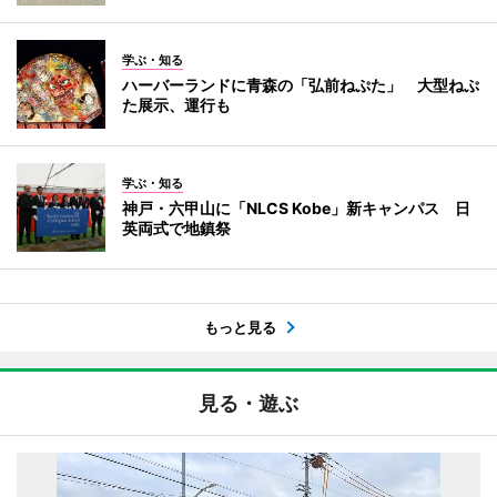
学ぶ・知る
ハーバーランドに青森の「弘前ねぷた」 大型ねぷ
た展示、運行も
学ぶ・知る
神戸・六甲山に「NLCS Kobe」新キャンパス 日
英両式で地鎮祭
もっと見る
見る・遊ぶ