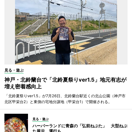
見る・遊ぶ
神戸・北鈴蘭台で「北鈴夏祭りver1.5」地元有志が
増え密着感向上
「北鈴夏祭りver1.5」が7月26日、北鈴蘭台駅近くの北山公園（神戸市
北区甲栄台2）と東側の宅地分譲地（甲栄台1）で開催される。
見る・遊ぶ
ハーバーランドに青森の「弘前ねぷた」 大型ねぷ
た展示、運行も