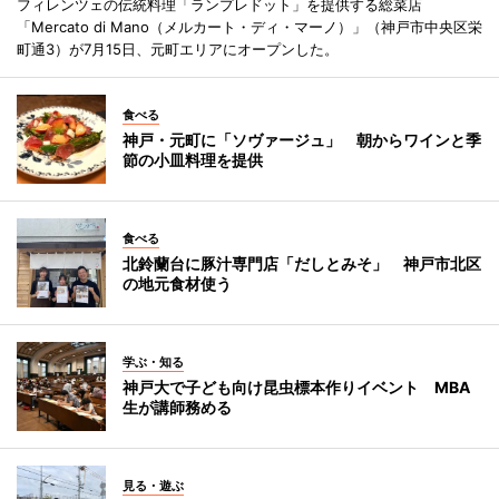
フィレンツェの伝統料理「ランプレドット」を提供する総菜店
「Mercato di Mano（メルカート・ディ・マーノ）」（神戸市中央区栄
町通3）が7月15日、元町エリアにオープンした。
食べる
神戸・元町に「ソヴァージュ」 朝からワインと季
節の小皿料理を提供
食べる
北鈴蘭台に豚汁専門店「だしとみそ」 神戸市北区
の地元食材使う
学ぶ・知る
神戸大で子ども向け昆虫標本作りイベント MBA
生が講師務める
見る・遊ぶ