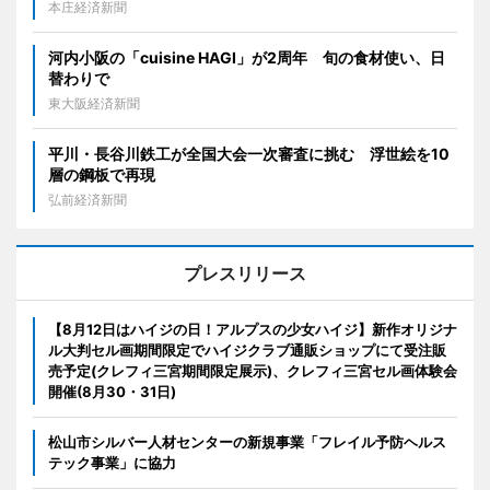
本庄経済新聞
河内小阪の「cuisine HAGI」が2周年 旬の食材使い、日
替わりで
東大阪経済新聞
平川・長谷川鉄工が全国大会一次審査に挑む 浮世絵を10
層の鋼板で再現
弘前経済新聞
プレスリリース
【8月12日はハイジの日！アルプスの少女ハイジ】新作オリジナ
ル大判セル画期間限定でハイジクラブ通販ショップにて受注販
売予定(クレフィ三宮期間限定展示)、クレフィ三宮セル画体験会
開催(8月30・31日)
松山市シルバー人材センターの新規事業「フレイル予防ヘルス
テック事業」に協力