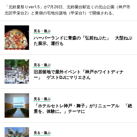
「北鈴夏祭りver1.5」が7月26日、北鈴蘭台駅近くの北山公園（神戸市
北区甲栄台2）と東側の宅地分譲地（甲栄台1）で開催される。
見る・遊ぶ
ハーバーランドに青森の「弘前ねぷた」 大型ねぷ
た展示、運行も
見る・遊ぶ
旧居留地で屋外イベント「神戸ホワイトディナ
ー」 ゲストDJにマリエさん
見る・遊ぶ
「ホテルセトレ神戸・舞子」がリニューアル 「絶
景を、体験に。」テーマに
見る・遊ぶ