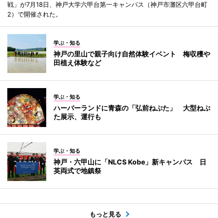
戦」が7月18日、神戸大学六甲台第一キャンパス（神戸市灘区六甲台町
2）で開催された。
学ぶ・知る
神戸の里山で親子向け自然体験イベント 梅収穫や
田植え体験など
学ぶ・知る
ハーバーランドに青森の「弘前ねぷた」 大型ねぷ
た展示、運行も
学ぶ・知る
神戸・六甲山に「NLCS Kobe」新キャンパス 日
英両式で地鎮祭
もっと見る