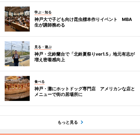
学ぶ・知る
神戸大で子ども向け昆虫標本作りイベント MBA
生が講師務める
見る・遊ぶ
神戸・北鈴蘭台で「北鈴夏祭りver1.5」地元有志が
増え密着感向上
食べる
神戸・灘にホットドッグ専門店 アメリカンな店と
メニューで街の居場所に
もっと見る