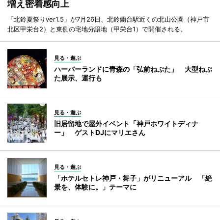
増え密着感向上
「北鈴夏祭りver1.5」が7月26日、北鈴蘭台駅近くの北山公園（神戸市
北区甲栄台2）と東側の宅地分譲地（甲栄台1）で開催される。
見る・遊ぶ
ハーバーランドに青森の「弘前ねぷた」 大型ねぷ
た展示、運行も
見る・遊ぶ
旧居留地で屋外イベント「神戸ホワイトディナ
ー」 ゲストDJにマリエさん
見る・遊ぶ
「ホテルセトレ神戸・舞子」がリニューアル 「絶
景を、体験に。」テーマに