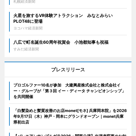
札幌経済新聞
火星を旅するVR体験アトラクション みなとみらい
PLOT48に登場
ヨコハマ経済新聞
八広で町名誕生60周年祝賀会 小池都知事も祝福
すみだ経済新聞
プレスリリース
プロゴルファー10名が参加 大建興産株式会社と株式会社イ
ー・グルーブが「第３回 イー・ディータ チャンピオンシップ」
を共同開催
「白髪染めと髪質改善のお店monet[モネ] 兵庫岡本院」を2026
年9月17日（木）神戸・岡本にグランドオープン｜monet兵庫
県初出店
【バレエアンサンブルガラ2026・関西公演】出演者変更のお知