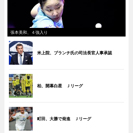
張本美和、４強入り
米上院、ブランチ氏の司法長官人事承認
柏、開幕白星 Ｊリーグ
町田、大勝で発進 Ｊリーグ