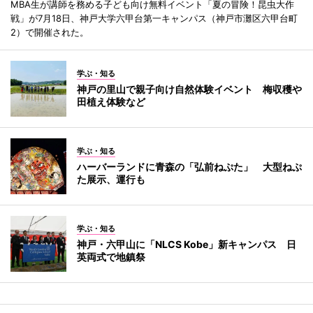
MBA生が講師を務める子ども向け無料イベント「夏の冒険！昆虫大作
戦」が7月18日、神戸大学六甲台第一キャンパス（神戸市灘区六甲台町
2）で開催された。
学ぶ・知る
神戸の里山で親子向け自然体験イベント 梅収穫や
田植え体験など
学ぶ・知る
ハーバーランドに青森の「弘前ねぷた」 大型ねぷ
た展示、運行も
学ぶ・知る
神戸・六甲山に「NLCS Kobe」新キャンパス 日
英両式で地鎮祭