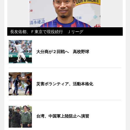
長友佑都、Ｆ東京で現役続行 Ｊリーグ
大分商が２回戦へ 高校野球
災害ボランティア、活動本格化
台湾、中国軍上陸阻止へ演習