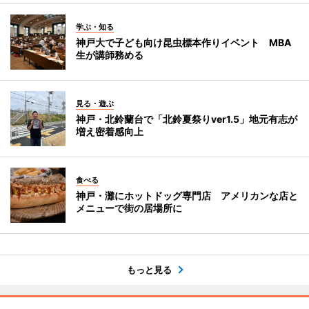
学ぶ・知る
神戸大で子ども向け昆虫標本作りイベント MBA
生が講師務める
見る・遊ぶ
神戸・北鈴蘭台で「北鈴夏祭りver1.5」地元有志が
増え密着感向上
食べる
神戸・灘にホットドッグ専門店 アメリカンな店と
メニューで街の居場所に
もっと見る