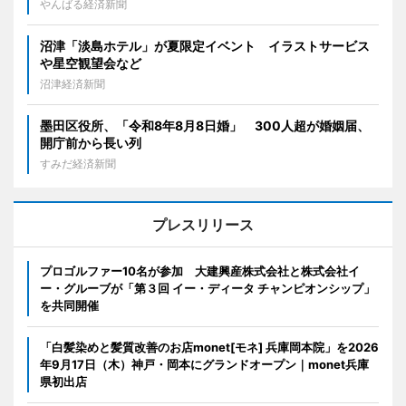
やんばる経済新聞
沼津「淡島ホテル」が夏限定イベント イラストサービス
や星空観望会など
沼津経済新聞
墨田区役所、「令和8年8月8日婚」 300人超が婚姻届、
開庁前から長い列
すみだ経済新聞
プレスリリース
プロゴルファー10名が参加 大建興産株式会社と株式会社イ
ー・グルーブが「第３回 イー・ディータ チャンピオンシップ」
を共同開催
「白髪染めと髪質改善のお店monet[モネ] 兵庫岡本院」を2026
年9月17日（木）神戸・岡本にグランドオープン｜monet兵庫
県初出店