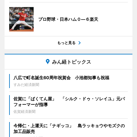
プロ野球・日本ハム０―６楽天
もっと見る
みん経トピックス
八広で町名誕生60周年祝賀会 小池都知事も祝福
すみだ経済新聞
佐賀に「ばくてん屋」 「シルク・ドゥ・ソレイユ」元パ
フォーマーが指導
佐賀経済新聞
今帰仁・上運天に「ナギッコ」 島ラッキョウやモズクの
加工品販売