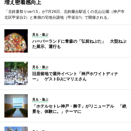
増え密着感向上
「北鈴夏祭りver1.5」が7月26日、北鈴蘭台駅近くの北山公園（神戸市
北区甲栄台2）と東側の宅地分譲地（甲栄台1）で開催される。
見る・遊ぶ
ハーバーランドに青森の「弘前ねぷた」 大型ねぷ
た展示、運行も
見る・遊ぶ
旧居留地で屋外イベント「神戸ホワイトディナ
ー」 ゲストDJにマリエさん
見る・遊ぶ
「ホテルセトレ神戸・舞子」がリニューアル 「絶
景を、体験に。」テーマに