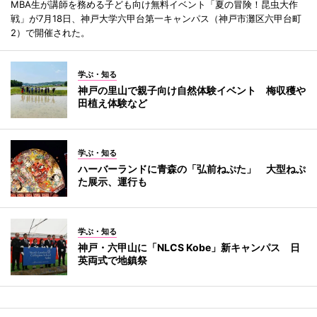
MBA生が講師を務める子ども向け無料イベント「夏の冒険！昆虫大作
戦」が7月18日、神戸大学六甲台第一キャンパス（神戸市灘区六甲台町
2）で開催された。
学ぶ・知る
神戸の里山で親子向け自然体験イベント 梅収穫や
田植え体験など
学ぶ・知る
ハーバーランドに青森の「弘前ねぷた」 大型ねぷ
た展示、運行も
学ぶ・知る
神戸・六甲山に「NLCS Kobe」新キャンパス 日
英両式で地鎮祭