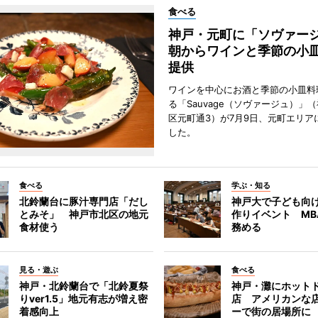
食べる
神戸・元町に「ソヴァ
朝からワインと季節の小
提供
ワインを中心にお酒と季節の小皿料
る「Sauvage（ソヴァージュ）」
区元町通3）が7月9日、元町エリア
した。
食べる
学ぶ・知る
北鈴蘭台に豚汁専門店「だし
神戸大で子ども向
とみそ」 神戸市北区の地元
作りイベント MB
食材使う
務める
見る・遊ぶ
食べる
神戸・北鈴蘭台で「北鈴夏祭
神戸・灘にホット
りver1.5」地元有志が増え密
店 アメリカンな
着感向上
ーで街の居場所に