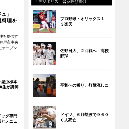
「デジポリス」普及呼び掛け
ージュ」
プロ野球・オリックス１―
皿料理を
３楽天
理を提供す
（神戸市中央
にオープン
佐野日大、２回戦へ 高校
野球
け昆虫標本
平和への祈り、灯籠流しに
A生が講師
ドイツ、６月熱波で９６０
ドッグ専門
０人死亡
店とメニュ