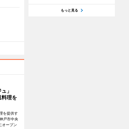
もっと見る
ージュ」
皿料理を
理を提供す
（神戸市中央
にオープン