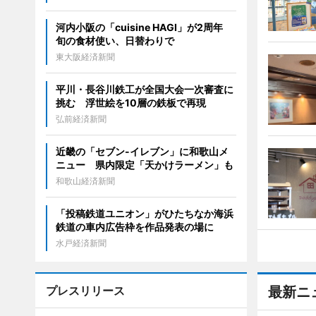
河内小阪の「cuisine HAGI」が2周年
旬の食材使い、日替わりで
東大阪経済新聞
平川・長谷川鉄工が全国大会一次審査に
挑む 浮世絵を10層の鉄板で再現
弘前経済新聞
近畿の「セブン-イレブン」に和歌山メ
ニュー 県内限定「天かけラーメン」も
和歌山経済新聞
「投稿鉄道ユニオン」がひたちなか海浜
鉄道の車内広告枠を作品発表の場に
水戸経済新聞
プレスリリース
最新ニ