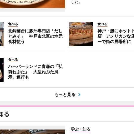
した。
食べる
食べる
北鈴蘭台に豚汁専門店「だし
神戸・灘にホット
とみそ」 神戸市北区の地元
店 アメリカンな
食材使う
ーで街の居場所に
食べる
ハーバーランドに青森の「弘
前ねぷた」 大型ねぷた展
示、運行も
もっと見る
知る
学ぶ・知る