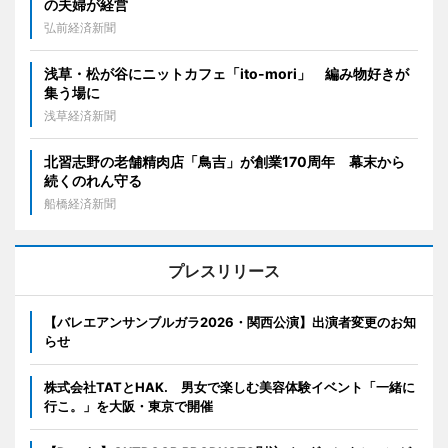
の夫婦が経営
弘前経済新聞
浅草・松が谷にニットカフェ「ito-mori」 編み物好きが
集う場に
浅草経済新聞
北習志野の老舗精肉店「鳥吉」が創業170周年 幕末から
続くのれん守る
船橋経済新聞
プレスリリース
【バレエアンサンブルガラ2026・関西公演】出演者変更のお知
らせ
株式会社TATとHAK. 男女で楽しむ美容体験イベント「一緒に
行こ。」を大阪・東京で開催