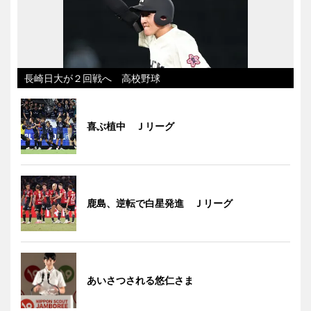
長崎日大が２回戦へ 高校野球
喜ぶ植中 Ｊリーグ
鹿島、逆転で白星発進 Ｊリーグ
あいさつされる悠仁さま