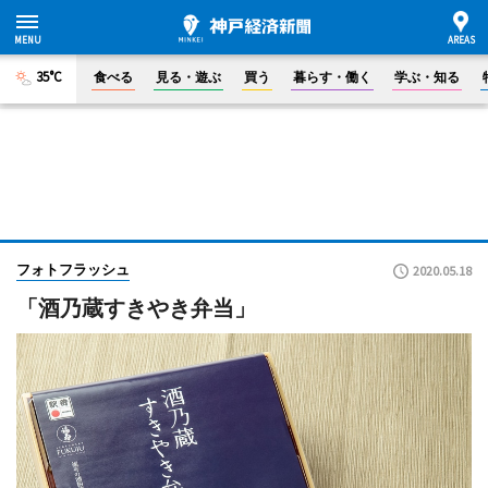
35°C
食べる
見る・遊ぶ
買う
暮らす・働く
学ぶ・知る
フォトフラッシュ
2020.05.18
「酒乃蔵すきやき弁当」