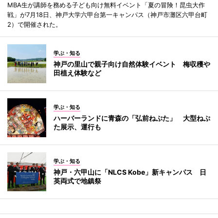
MBA生が講師を務める子ども向け無料イベント「夏の冒険！昆虫大作
戦」が7月18日、神戸大学六甲台第一キャンパス（神戸市灘区六甲台町
2）で開催された。
学ぶ・知る
神戸の里山で親子向け自然体験イベント 梅収穫や
田植え体験など
学ぶ・知る
ハーバーランドに青森の「弘前ねぷた」 大型ねぷ
た展示、運行も
学ぶ・知る
神戸・六甲山に「NLCS Kobe」新キャンパス 日
英両式で地鎮祭