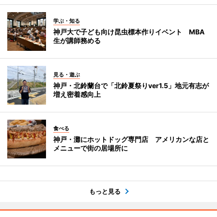
学ぶ・知る
神戸大で子ども向け昆虫標本作りイベント MBA
生が講師務める
見る・遊ぶ
神戸・北鈴蘭台で「北鈴夏祭りver1.5」地元有志が
増え密着感向上
食べる
神戸・灘にホットドッグ専門店 アメリカンな店と
メニューで街の居場所に
もっと見る