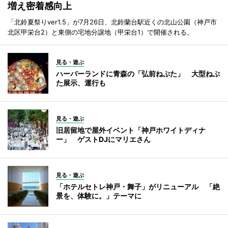
増え密着感向上
「北鈴夏祭りver1.5」が7月26日、北鈴蘭台駅近くの北山公園（神戸市
北区甲栄台2）と東側の宅地分譲地（甲栄台1）で開催される。
見る・遊ぶ
ハーバーランドに青森の「弘前ねぷた」 大型ねぷ
た展示、運行も
見る・遊ぶ
旧居留地で屋外イベント「神戸ホワイトディナ
ー」 ゲストDJにマリエさん
見る・遊ぶ
「ホテルセトレ神戸・舞子」がリニューアル 「絶
景を、体験に。」テーマに