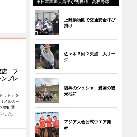
東日本国際大昌平が初勝利 高校野球
上野動物園で交通安全呼び
掛け
佐々木６回２失点 大リー
グ
菜店 フ
ランプレ
復興のシュシャ、愛国の観
光地に
ドット」を
no（メルカー
区栄町通
プンした。
アジア大会公式ウエア発
表