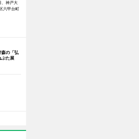
日、神戸大
区六甲台町
青森の「弘
ねぷた展