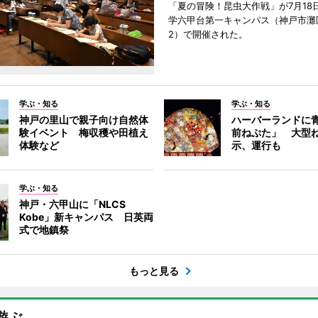
「夏の冒険！昆虫大作戦」が7月18
学六甲台第一キャンパス（神戸市灘
2）で開催された。
学ぶ・知る
学ぶ・知る
神戸の里山で親子向け自然体
ハーバーランドに
験イベント 梅収穫や田植え
前ねぷた」 大型
体験など
示、運行も
学ぶ・知る
神戸・六甲山に「NLCS
Kobe」新キャンパス 日英両
式で地鎮祭
もっと見る
遊ぶ