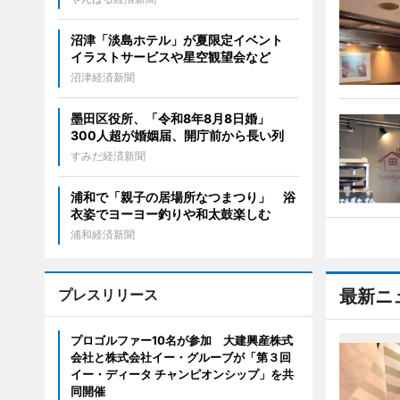
沼津「淡島ホテル」が夏限定イベント
イラストサービスや星空観望会など
沼津経済新聞
墨田区役所、「令和8年8月8日婚」
300人超が婚姻届、開庁前から長い列
すみだ経済新聞
浦和で「親子の居場所なつまつり」 浴
衣姿でヨーヨー釣りや和太鼓楽しむ
浦和経済新聞
プレスリリース
最新ニ
プロゴルファー10名が参加 大建興産株式
会社と株式会社イー・グルーブが「第３回
イー・ディータ チャンピオンシップ」を共
同開催