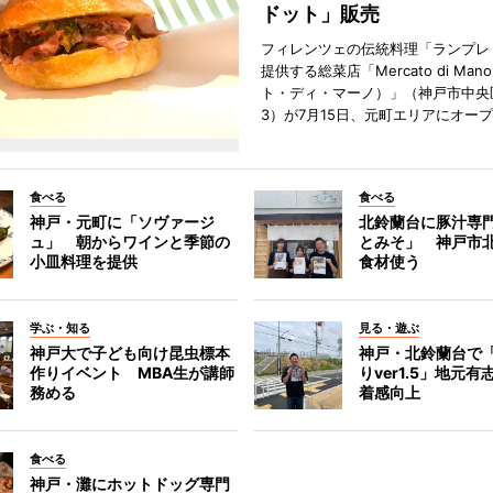
ドット」販売
フィレンツェの伝統料理「ランプレ
提供する総菜店「Mercato di Ma
ト・ディ・マーノ）」（神戸市中央
3）が7月15日、元町エリアにオー
食べる
食べる
神戸・元町に「ソヴァージ
北鈴蘭台に豚汁専
ュ」 朝からワインと季節の
とみそ」 神戸市
小皿料理を提供
食材使う
学ぶ・知る
見る・遊ぶ
神戸大で子ども向け昆虫標本
神戸・北鈴蘭台で
作りイベント MBA生が講師
りver1.5」地元
務める
着感向上
食べる
神戸・灘にホットドッグ専門