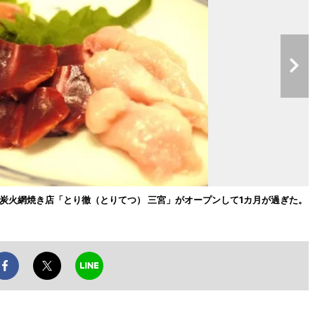
鶏炭火網焼き店「とり徹（とりてつ） 三宮」がオープンして1カ月が過ぎた。