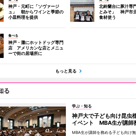
神戸・元町に「ソヴァージ
北鈴蘭台に豚汁専
ュ」 朝からワインと季節の
とみそ」 神戸市
小皿料理を提供
食材使う
食べる
神戸・灘にホットドッグ専門
店 アメリカンな店とメニュ
ーで街の居場所に
もっと見る
知る
学ぶ・知る
神戸大で子ども向け昆虫
イベント MBA生が講師
MBA生が講師を務める子ども向け