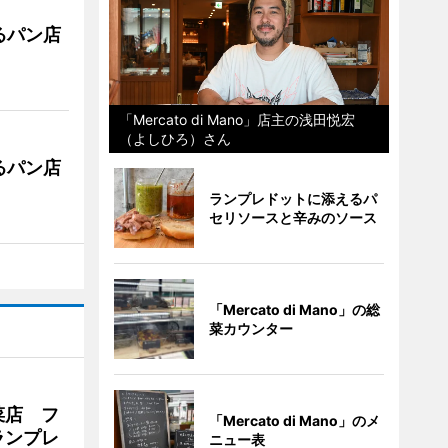
るパン店
「Mercato di Mano」店主の浅田悦宏
（よしひろ）さん
るパン店
ランプレドットに添えるパ
セリソースと辛みのソース
「Mercato di Mano」の総
菜カウンター
菜店 フ
「Mercato di Mano」のメ
ランプレ
ニュー表