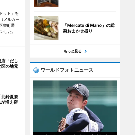
ドット」を
no（メルカー
「Mercato di Mano」の総
区栄町通
菜おまかせ盛り
プンした。
もっと見る
門店「だし
北区の地元
ワールドフォトニュース
「北鈴夏祭
有志が増え密