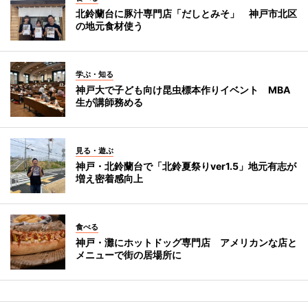
北鈴蘭台に豚汁専門店「だしとみそ」 神戸市北区
の地元食材使う
学ぶ・知る
神戸大で子ども向け昆虫標本作りイベント MBA
生が講師務める
見る・遊ぶ
神戸・北鈴蘭台で「北鈴夏祭りver1.5」地元有志が
増え密着感向上
食べる
神戸・灘にホットドッグ専門店 アメリカンな店と
メニューで街の居場所に