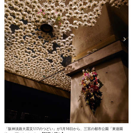
「阪神淡路大震災1.17のつどい」が1月16日から、三宮の都市公園「東遊園