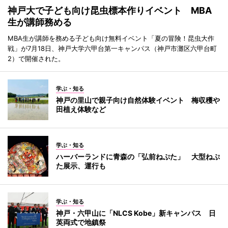
神戸大で子ども向け昆虫標本作りイベント MBA
生が講師務める
MBA生が講師を務める子ども向け無料イベント「夏の冒険！昆虫大作
戦」が7月18日、神戸大学六甲台第一キャンパス（神戸市灘区六甲台町
2）で開催された。
学ぶ・知る
神戸の里山で親子向け自然体験イベント 梅収穫や
田植え体験など
学ぶ・知る
ハーバーランドに青森の「弘前ねぷた」 大型ねぷ
た展示、運行も
学ぶ・知る
神戸・六甲山に「NLCS Kobe」新キャンパス 日
英両式で地鎮祭