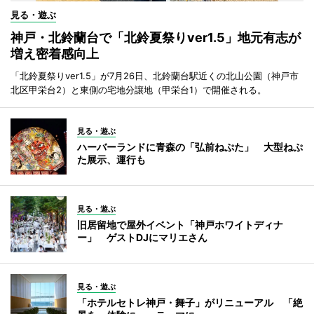
見る・遊ぶ
神戸・北鈴蘭台で「北鈴夏祭りver1.5」地元有志が
増え密着感向上
「北鈴夏祭りver1.5」が7月26日、北鈴蘭台駅近くの北山公園（神戸市
北区甲栄台2）と東側の宅地分譲地（甲栄台1）で開催される。
見る・遊ぶ
ハーバーランドに青森の「弘前ねぷた」 大型ねぷ
た展示、運行も
見る・遊ぶ
旧居留地で屋外イベント「神戸ホワイトディナ
ー」 ゲストDJにマリエさん
見る・遊ぶ
「ホテルセトレ神戸・舞子」がリニューアル 「絶