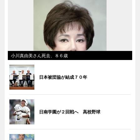
小川真由美さん死去、８６歳
日本被団協が結成７０年
日南学園が２回戦へ 高校野球