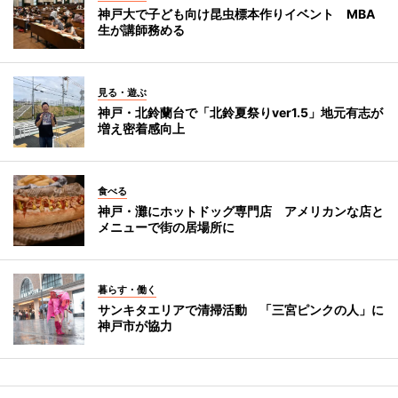
神戸大で子ども向け昆虫標本作りイベント MBA
生が講師務める
見る・遊ぶ
神戸・北鈴蘭台で「北鈴夏祭りver1.5」地元有志が
増え密着感向上
食べる
神戸・灘にホットドッグ専門店 アメリカンな店と
メニューで街の居場所に
暮らす・働く
サンキタエリアで清掃活動 「三宮ピンクの人」に
神戸市が協力