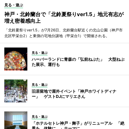
見る・遊ぶ
神戸・北鈴蘭台で「北鈴夏祭りver1.5」地元有志が
増え密着感向上
「北鈴夏祭りver1.5」が7月26日、北鈴蘭台駅近くの北山公園（神戸市
北区甲栄台2）と東側の宅地分譲地（甲栄台1）で開催される。
見る・遊ぶ
ハーバーランドに青森の「弘前ねぷた」 大型ねぷ
た展示、運行も
見る・遊ぶ
旧居留地で屋外イベント「神戸ホワイトディナ
ー」 ゲストDJにマリエさん
見る・遊ぶ
「ホテルセトレ神戸・舞子」がリニューアル 「絶
景を、体験に。」テーマに