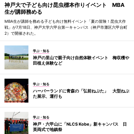
神戸大で子ども向け昆虫標本作りイベント MBA
生が講師務める
MBA生が講師を務める子ども向け無料イベント「夏の冒険！昆虫大作
戦」が7月18日、神戸大学六甲台第一キャンパス（神戸市灘区六甲台町
2）で開催された。
学ぶ・知る
神戸の里山で親子向け自然体験イベント 梅収穫や
田植え体験など
学ぶ・知る
ハーバーランドに青森の「弘前ねぷた」 大型ねぷ
た展示、運行も
学ぶ・知る
神戸・六甲山に「NLCS Kobe」新キャンパス 日
英両式で地鎮祭