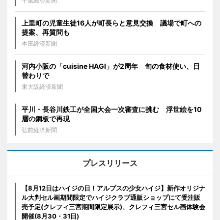
千葉経済新聞
上里町の児童生徒16人が町長らと意見交換 議場で町への
提案、再質問も
本庄経済新聞
河内小阪の「cuisine HAGI」が2周年 旬の食材使い、日
替わりで
東大阪経済新聞
平川・長谷川鉄工が全国大会一次審査に挑む 浮世絵を10
層の鋼板で再現
弘前経済新聞
プレスリリース
【8月12日はハイジの日！アルプスの少女ハイジ】新作オリジナ
ル大判セル画期間限定でハイジクラブ通販ショップにて受注販
売予定(クレフィ三宮期間限定展示)、クレフィ三宮セル画体験会
開催(8月30・31日)