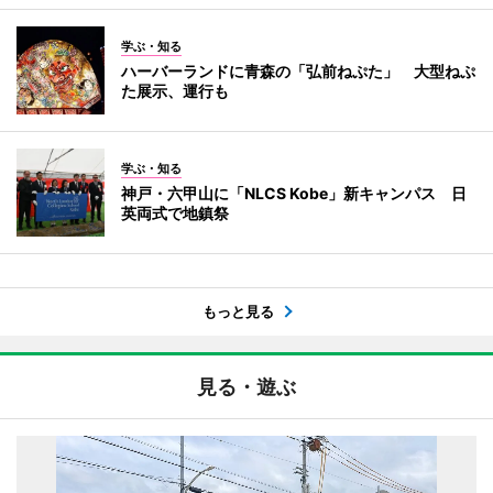
学ぶ・知る
ハーバーランドに青森の「弘前ねぷた」 大型ねぷ
た展示、運行も
学ぶ・知る
神戸・六甲山に「NLCS Kobe」新キャンパス 日
英両式で地鎮祭
もっと見る
見る・遊ぶ