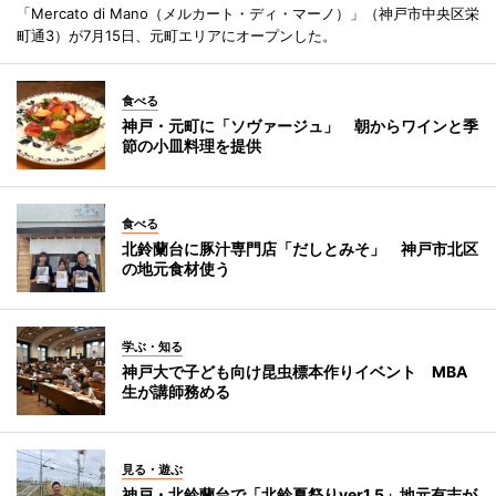
「Mercato di Mano（メルカート・ディ・マーノ）」（神戸市中央区栄
町通3）が7月15日、元町エリアにオープンした。
食べる
神戸・元町に「ソヴァージュ」 朝からワインと季
節の小皿料理を提供
食べる
北鈴蘭台に豚汁専門店「だしとみそ」 神戸市北区
の地元食材使う
学ぶ・知る
神戸大で子ども向け昆虫標本作りイベント MBA
生が講師務める
見る・遊ぶ
神戸・北鈴蘭台で「北鈴夏祭りver1.5」地元有志が