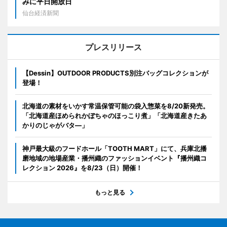
みに平日開放日
仙台経済新聞
プレスリリース
【Dessin】OUTDOOR PRODUCTS別注バッグコレクションが
登場！
北海道の素材をいかす常温保管可能の袋入惣菜を8/20新発売。
「北海道産ほめられかぼちゃのほっこり煮」「北海道産きたあ
かりのじゃがバタ―」
神戸最大級のフードホール「TOOTH MART」にて、兵庫北播
磨地域の地場産業・播州織のファッションイベント『播州織コ
レクション 2026』を8/23（日）開催！
もっと見る