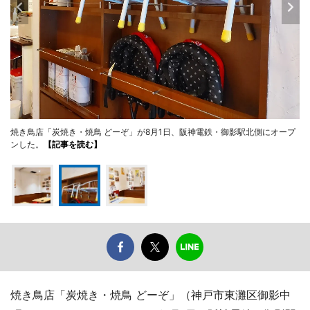
焼き鳥店「炭焼き・焼鳥 どーぞ」が8月1日、阪神電鉄・御影駅北側にオープ
ンした。
【記事を読む】
焼き鳥店「炭焼き・焼鳥 どーぞ」（神戸市東灘区御影中