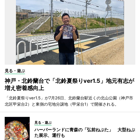
見る・遊ぶ
神戸・北鈴蘭台で「北鈴夏祭りver1.5」地元有志が
増え密着感向上
「北鈴夏祭りver1.5」が7月26日、北鈴蘭台駅近くの北山公園（神戸市
北区甲栄台2）と東側の宅地分譲地（甲栄台1）で開催される。
見る・遊ぶ
ハーバーランドに青森の「弘前ねぷた」 大型ねぷ
た展示、運行も