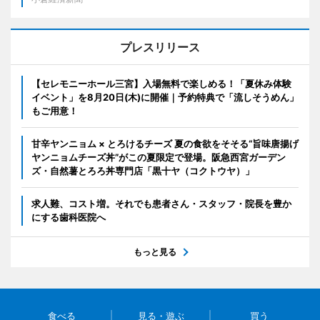
プレスリリース
【セレモニーホール三宮】入場無料で楽しめる！「夏休み体験
イベント」を8月20日(木)に開催｜予約特典で「流しそうめん」
もご用意！
甘辛ヤンニョム × とろけるチーズ 夏の食欲をそそる“旨味唐揚げ
ヤンニョムチーズ丼”がこの夏限定で登場。阪急西宮ガーデン
ズ・自然薯とろろ丼専門店「黒十ヤ（コクトウヤ）」
求人難、コスト増。それでも患者さん・スタッフ・院長を豊か
にする歯科医院へ
もっと見る
食べる
見る・遊ぶ
買う