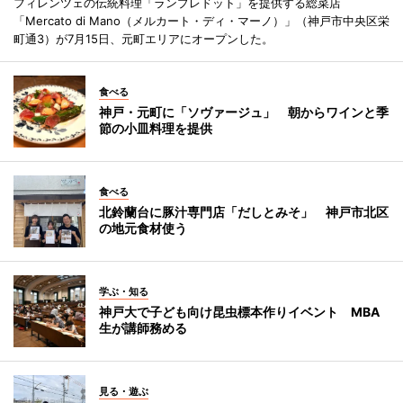
フィレンツェの伝統料理「ランプレドット」を提供する総菜店
「Mercato di Mano（メルカート・ディ・マーノ）」（神戸市中央区栄
町通3）が7月15日、元町エリアにオープンした。
食べる
神戸・元町に「ソヴァージュ」 朝からワインと季
節の小皿料理を提供
食べる
北鈴蘭台に豚汁専門店「だしとみそ」 神戸市北区
の地元食材使う
学ぶ・知る
神戸大で子ども向け昆虫標本作りイベント MBA
生が講師務める
見る・遊ぶ