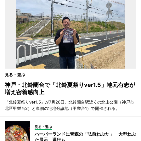
見る・遊ぶ
神戸・北鈴蘭台で「北鈴夏祭りver1.5」地元有志が
増え密着感向上
「北鈴夏祭りver1.5」が7月26日、北鈴蘭台駅近くの北山公園（神戸市
北区甲栄台2）と東側の宅地分譲地（甲栄台1）で開催される。
見る・遊ぶ
ハーバーランドに青森の「弘前ねぷた」 大型ねぷ
た展示、運行も