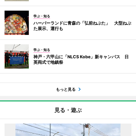
学ぶ・知る
ハーバーランドに青森の「弘前ねぷた」 大型ねぷ
た展示、運行も
学ぶ・知る
神戸・六甲山に「NLCS Kobe」新キャンパス 日
英両式で地鎮祭
もっと見る
見る・遊ぶ