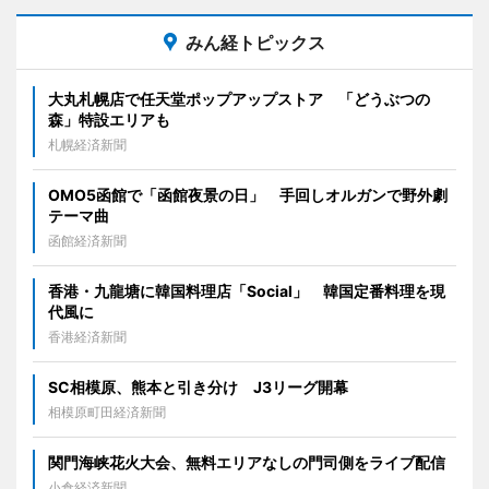
みん経トピックス
大丸札幌店で任天堂ポップアップストア 「どうぶつの
森」特設エリアも
札幌経済新聞
OMO5函館で「函館夜景の日」 手回しオルガンで野外劇
テーマ曲
函館経済新聞
香港・九龍塘に韓国料理店「Social」 韓国定番料理を現
代風に
香港経済新聞
SC相模原、熊本と引き分け J3リーグ開幕
相模原町田経済新聞
関門海峡花火大会、無料エリアなしの門司側をライブ配信
小倉経済新聞