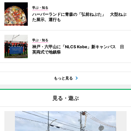
学ぶ・知る
ハーバーランドに青森の「弘前ねぷた」 大型ねぷ
た展示、運行も
学ぶ・知る
神戸・六甲山に「NLCS Kobe」新キャンパス 日
英両式で地鎮祭
もっと見る
見る・遊ぶ