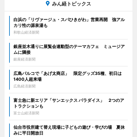
みん経トピックス
白浜の「リヴァージュ・スパひきがわ」営業再開 強アル
カリ性の源泉湯も
和歌山経済新聞
銀座並木通りに展覧会連動型のテーマカフェ ミュージア
ムに隣接
銀座経済新聞
広島パルコで「あげ太商店」 限定グッズ35種、初日は
1400人超来場
広島経済新聞
富士急に新エリア「サンエックス パラダイス」 2つのア
トラクションも
富士山経済新聞
仙台市役所建て替え現場に子どもの遊び・学びの場 夏休
みに平日開放日