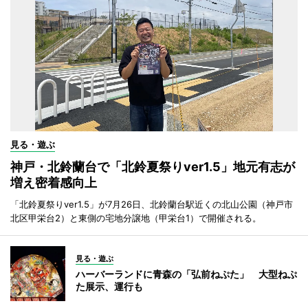
見る・遊ぶ
神戸・北鈴蘭台で「北鈴夏祭りver1.5」地元有志が
増え密着感向上
「北鈴夏祭りver1.5」が7月26日、北鈴蘭台駅近くの北山公園（神戸市
北区甲栄台2）と東側の宅地分譲地（甲栄台1）で開催される。
見る・遊ぶ
ハーバーランドに青森の「弘前ねぷた」 大型ねぷ
た展示、運行も