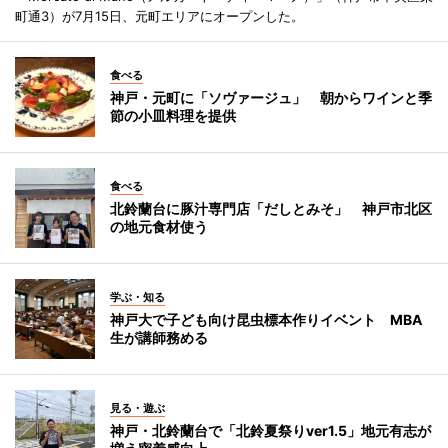
町通3）が7月15日、元町エリアにオープンした。
食べる
神戸・元町に「ソヴァージュ」 朝からワインと季
節の小皿料理を提供
食べる
北鈴蘭台に豚汁専門店「だしとみそ」 神戸市北区
の地元食材使う
学ぶ・知る
神戸大で子ども向け昆虫標本作りイベント MBA
生が講師務める
見る・遊ぶ
神戸・北鈴蘭台で「北鈴夏祭りver1.5」地元有志が