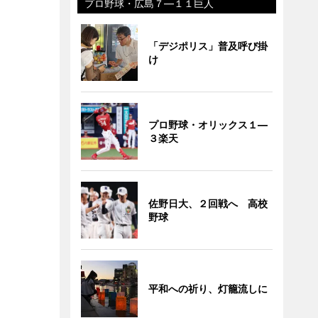
プロ野球・広島７―１１巨人
「デジポリス」普及呼び掛
け
プロ野球・オリックス１―
３楽天
佐野日大、２回戦へ 高校
野球
平和への祈り、灯籠流しに