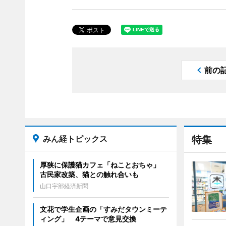
前の
みん経トピックス
特集
厚狭に保護猫カフェ「ねことおちゃ」
古民家改築、猫との触れ合いも
山口宇部経済新聞
文花で学生企画の「すみだタウンミーテ
ィング」 4テーマで意見交換