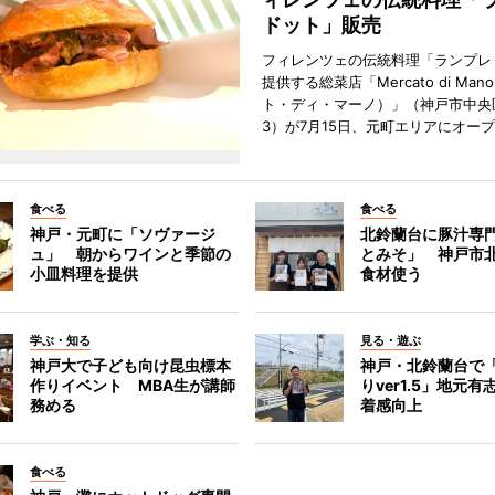
ドット」販売
フィレンツェの伝統料理「ランプレ
提供する総菜店「Mercato di Ma
ト・ディ・マーノ）」（神戸市中央
3）が7月15日、元町エリアにオー
食べる
食べる
神戸・元町に「ソヴァージ
北鈴蘭台に豚汁専
ュ」 朝からワインと季節の
とみそ」 神戸市
小皿料理を提供
食材使う
学ぶ・知る
見る・遊ぶ
神戸大で子ども向け昆虫標本
神戸・北鈴蘭台で
作りイベント MBA生が講師
りver1.5」地元
務める
着感向上
食べる