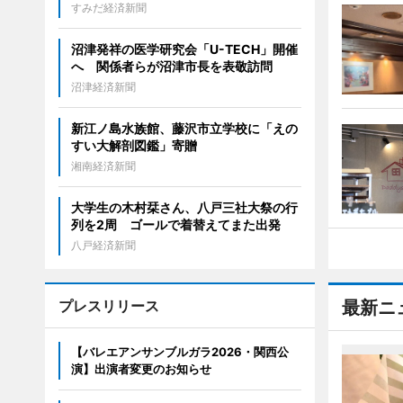
すみだ経済新聞
沼津発祥の医学研究会「U-TECH」開催
へ 関係者らが沼津市長を表敬訪問
沼津経済新聞
新江ノ島水族館、藤沢市立学校に「えの
すい大解剖図鑑」寄贈
湘南経済新聞
大学生の木村栞さん、八戸三社大祭の行
列を2周 ゴールで着替えてまた出発
八戸経済新聞
プレスリリース
最新ニ
【バレエアンサンブルガラ2026・関西公
演】出演者変更のお知らせ