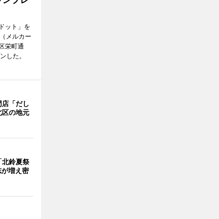
ドット」を
no（メルカー
区栄町通
プンした。
門店「だし
北区の地元
「北鈴夏祭
有志が増え密