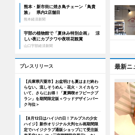
熊本・新市街に焼き鳥チェーン「鳥貴
族」 県内2店舗目
熊本経済新聞
宇部の植物館で「夏休み特別企画」 涼
しい夜にカブクワや夜咲花観賞
山口宇部経済新聞
プレスリリース
最新ニ
【兵庫県宍粟市】お盆明けも夏はまだ終わ
らない。流しそうめん・花火・スイカもつ
いて、さらにお得！「夏満喫オフピークプ
ラン」を期間限定販＜ウッドデザインパー
ク与位＞
【8月12日はハイジの日！アルプスの少女
ハイジ】新作オリジナル大判セル画期間限
定でハイジクラブ通販ショップにて受注販