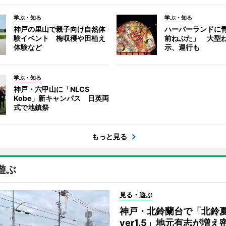
学ぶ・知る
学ぶ・知る
神戸の里山で親子向け自然体
ハーバーランドに
験イベント 梅収穫や田植え
前ねぷた」 大型
体験など
示、運行も
学ぶ・知る
神戸・六甲山に「NLCS
Kobe」新キャンパス 日英両
式で地鎮祭
もっと見る
遊ぶ
見る・遊ぶ
神戸・北鈴蘭台で「北鈴
ver1.5」地元有志が増え