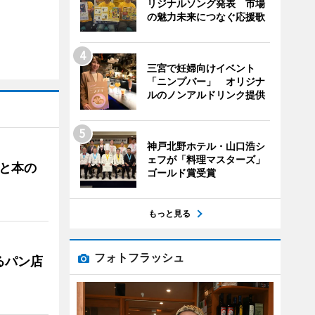
リジナルソング発表 市場
の魅力未来につなぐ応援歌
三宮で妊婦向けイベント
「ニンプバー」 オリジナ
ルのノンアルドリンク提供
神戸北野ホテル・山口浩シ
ェフが「料理マスターズ」
と本の
ゴールド賞受賞
もっと見る
フォトフラッシュ
るパン店