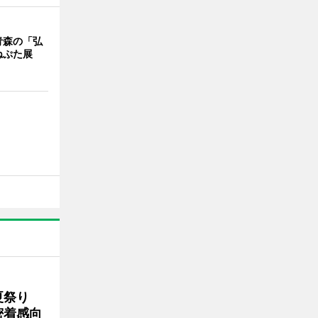
青森の「弘
ねぷた展
夏祭り
密着感向