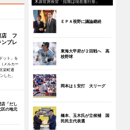
木原官房長官「拉致は現在進行形」
ＥＰＡ視野に議論継続
菜店 フ
ランプレ
東海大甲府が２回戦へ 高
校野球
ドット」を
no（メルカー
区栄町通
プンした。
岡本は１安打 大リーグ
門店「だし
北区の地元
橋本、玉木氏が立候補 国
民民主代表選