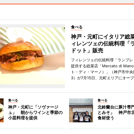
食べる
神戸・元町にイタリア総
ィレンツェの伝統料理「
ドット」販売
フィレンツェの伝統料理「ランプレ
提供する総菜店「Mercato di Ma
ト・ディ・マーノ）」（神戸市中央
3）が7月15日、元町エリアにオー
食べる
食べる
神戸・元町に「ソヴァージ
北鈴蘭台に豚汁専
ュ」 朝からワインと季節の
とみそ」 神戸市
小皿料理を提供
食材使う