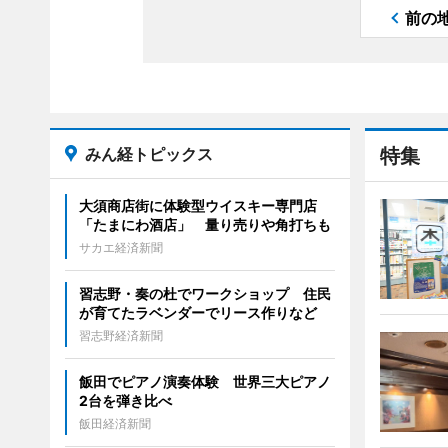
前の
みん経トピックス
特集
大須商店街に体験型ウイスキー専門店
「たまにわ酒店」 量り売りや角打ちも
サカエ経済新聞
習志野・奏の杜でワークショップ 住民
が育てたラベンダーでリース作りなど
習志野経済新聞
飯田でピアノ演奏体験 世界三大ピアノ
2台を弾き比べ
飯田経済新聞