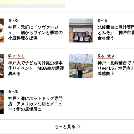
食べる
食べる
神戸・元町に「ソヴァージ
北鈴蘭台に豚汁専
ュ」 朝からワインと季節の
とみそ」 神戸市
小皿料理を提供
食材使う
学ぶ・知る
見る・遊ぶ
神戸大で子ども向け昆虫標本
神戸・北鈴蘭台で
作りイベント MBA生が講師
りver1.5」地元
務める
着感向上
食べる
神戸・灘にホットドッグ専門
店 アメリカンな店とメニュ
ーで街の居場所に
もっと見る