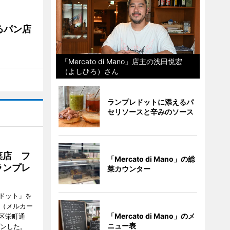
るパン店
「Mercato di Mano」店主の浅田悦宏
（よしひろ）さん
ランプレドットに添えるパ
セリソースと辛みのソース
菜店 フ
「Mercato di Mano」の総
ランプレ
菜カウンター
ドット」を
no（メルカー
「Mercato di Mano」のメ
区栄町通
ニュー表
プンした。