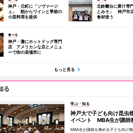
神戸・元町に「ソヴァージ
北鈴蘭台に豚汁専
ュ」 朝からワインと季節の
とみそ」 神戸市
小皿料理を提供
食材使う
食べる
神戸・灘にホットドッグ専門
店 アメリカンな店とメニュ
ーで街の居場所に
もっと見る
知る
学ぶ・知る
神戸大で子ども向け昆虫
イベント MBA生が講師
MBA生が講師を務める子ども向け