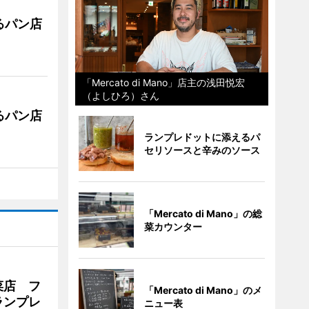
るパン店
「Mercato di Mano」店主の浅田悦宏
（よしひろ）さん
るパン店
ランプレドットに添えるパ
セリソースと辛みのソース
「Mercato di Mano」の総
菜カウンター
菜店 フ
「Mercato di Mano」のメ
ランプレ
ニュー表