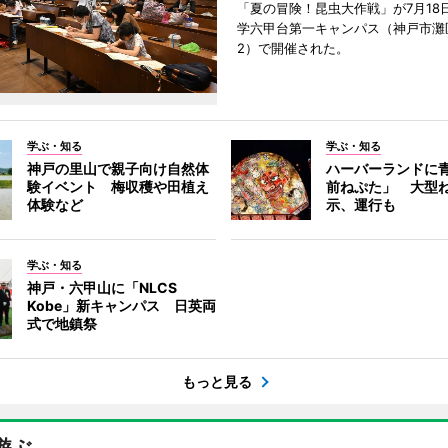
「夏の冒険！昆虫大作戦」が7月18
学六甲台第一キャンパス（神戸市灘
2）で開催された。
学ぶ・知る
学ぶ・知る
神戸の里山で親子向け自然体
ハーバーランドに
験イベント 梅収穫や田植え
前ねぷた」 大型
体験など
示、運行も
学ぶ・知る
神戸・六甲山に「NLCS
Kobe」新キャンパス 日英両
式で地鎮祭
もっと見る
遊ぶ