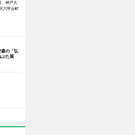
日、神戸大
区六甲台町
青森の「弘
ねぷた展