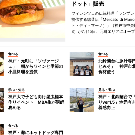
ドット」販売
フィレンツェの伝統料理「ランプレ
提供する総菜店「Mercato di Ma
ト・ディ・マーノ）」（神戸市中央
3）が7月15日、元町エリアにオー
食べる
食べる
神戸・元町に「ソヴァージ
北鈴蘭台に豚汁専
ュ」 朝からワインと季節の
とみそ」 神戸市
小皿料理を提供
食材使う
学ぶ・知る
見る・遊ぶ
神戸大で子ども向け昆虫標本
神戸・北鈴蘭台で
作りイベント MBA生が講師
りver1.5」地元
務める
着感向上
食べる
神戸・灘にホットドッグ専門