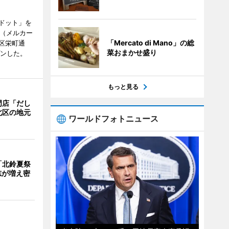
ドット」を
no（メルカー
「Mercato di Mano」の総
区栄町通
菜おまかせ盛り
プンした。
もっと見る
門店「だし
北区の地元
ワールドフォトニュース
「北鈴夏祭
有志が増え密