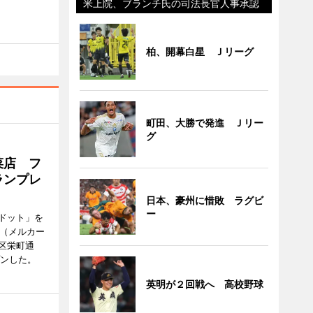
米上院、ブランチ氏の司法長官人事承認
柏、開幕白星 Ｊリーグ
町田、大勝で発進 Ｊリー
グ
菜店 フ
ランプレ
日本、豪州に惜敗 ラグビ
ー
ドット」を
no（メルカー
区栄町通
プンした。
英明が２回戦へ 高校野球