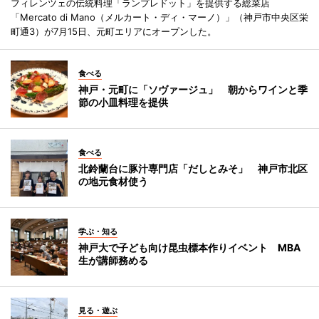
フィレンツェの伝統料理「ランプレドット」を提供する総菜店
「Mercato di Mano（メルカート・ディ・マーノ）」（神戸市中央区栄
町通3）が7月15日、元町エリアにオープンした。
食べる
神戸・元町に「ソヴァージュ」 朝からワインと季
節の小皿料理を提供
食べる
北鈴蘭台に豚汁専門店「だしとみそ」 神戸市北区
の地元食材使う
学ぶ・知る
神戸大で子ども向け昆虫標本作りイベント MBA
生が講師務める
見る・遊ぶ