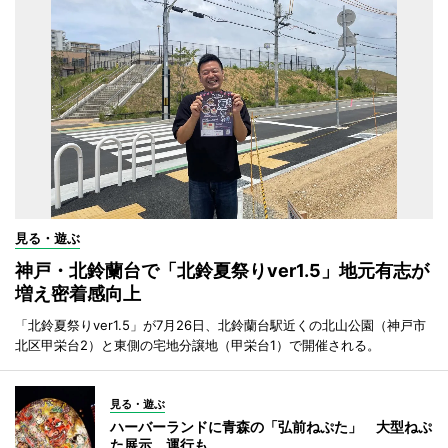
見る・遊ぶ
神戸・北鈴蘭台で「北鈴夏祭りver1.5」地元有志が
増え密着感向上
「北鈴夏祭りver1.5」が7月26日、北鈴蘭台駅近くの北山公園（神戸市
北区甲栄台2）と東側の宅地分譲地（甲栄台1）で開催される。
見る・遊ぶ
ハーバーランドに青森の「弘前ねぷた」 大型ねぷ
た展示、運行も