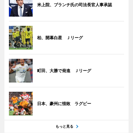
米上院、ブランチ氏の司法長官人事承認
柏、開幕白星 Ｊリーグ
町田、大勝で発進 Ｊリーグ
日本、豪州に惜敗 ラグビー
もっと見る