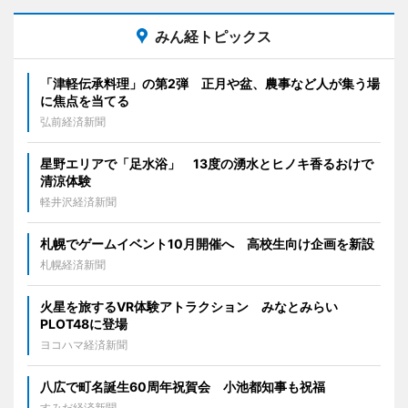
みん経トピックス
「津軽伝承料理」の第2弾 正月や盆、農事など人が集う場
に焦点を当てる
弘前経済新聞
星野エリアで「足水浴」 13度の湧水とヒノキ香るおけで
清涼体験
軽井沢経済新聞
札幌でゲームイベント10月開催へ 高校生向け企画を新設
札幌経済新聞
火星を旅するVR体験アトラクション みなとみらい
PLOT48に登場
ヨコハマ経済新聞
八広で町名誕生60周年祝賀会 小池都知事も祝福
すみだ経済新聞