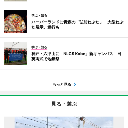
学ぶ・知る
ハーバーランドに青森の「弘前ねぷた」 大型ねぷ
た展示、運行も
学ぶ・知る
神戸・六甲山に「NLCS Kobe」新キャンパス 日
英両式で地鎮祭
もっと見る
見る・遊ぶ