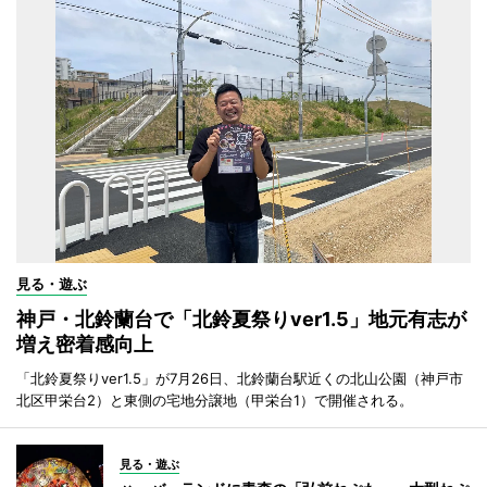
見る・遊ぶ
神戸・北鈴蘭台で「北鈴夏祭りver1.5」地元有志が
増え密着感向上
「北鈴夏祭りver1.5」が7月26日、北鈴蘭台駅近くの北山公園（神戸市
北区甲栄台2）と東側の宅地分譲地（甲栄台1）で開催される。
見る・遊ぶ