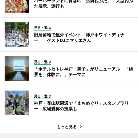
ハーバーランドに青森の「弘前ねぷた」 大型ねぷ
た展示、運行も
見る・遊ぶ
旧居留地で屋外イベント「神戸ホワイトディナ
ー」 ゲストDJにマリエさん
見る・遊ぶ
「ホテルセトレ神戸・舞子」がリニューアル 「絶
景を、体験に。」テーマに
見る・遊ぶ
神戸・花山駅周辺で「まちめぐり」スタンプラリ
ー 広場愛称の投票も
もっと見る