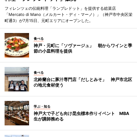
フィレンツェの伝統料理「ランプレドット」を提供する総菜店
「Mercato di Mano（メルカート・ディ・マーノ）」（神戸市中央区栄
町通3）が7月15日、元町エリアにオープンした。
食べる
神戸・元町に「ソヴァージュ」 朝からワインと季
節の小皿料理を提供
食べる
北鈴蘭台に豚汁専門店「だしとみそ」 神戸市北区
の地元食材使う
学ぶ・知る
神戸大で子ども向け昆虫標本作りイベント MBA
生が講師務める