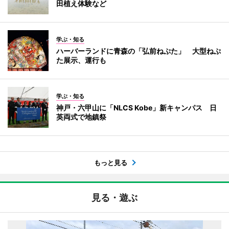
田植え体験など
学ぶ・知る
ハーバーランドに青森の「弘前ねぷた」 大型ねぷ
た展示、運行も
学ぶ・知る
神戸・六甲山に「NLCS Kobe」新キャンパス 日
英両式で地鎮祭
もっと見る
見る・遊ぶ