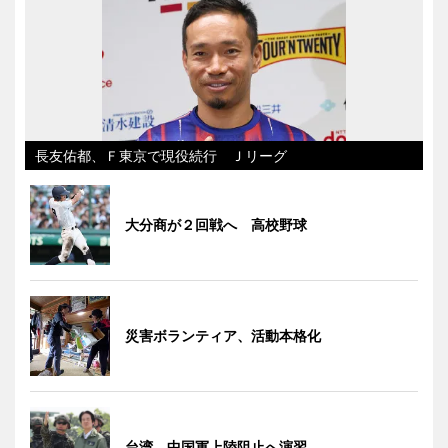
長友佑都、Ｆ東京で現役続行 Ｊリーグ
大分商が２回戦へ 高校野球
災害ボランティア、活動本格化
台湾、中国軍上陸阻止へ演習