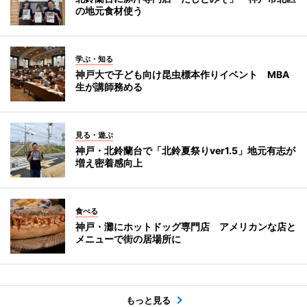
の地元食材使う
学ぶ・知る
神戸大で子ども向け昆虫標本作りイベント MBA
生が講師務める
見る・遊ぶ
神戸・北鈴蘭台で「北鈴夏祭りver1.5」地元有志が
増え密着感向上
食べる
神戸・灘にホットドッグ専門店 アメリカンな店と
メニューで街の居場所に
もっと見る