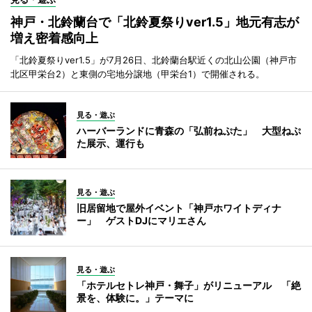
神戸・北鈴蘭台で「北鈴夏祭りver1.5」地元有志が
増え密着感向上
「北鈴夏祭りver1.5」が7月26日、北鈴蘭台駅近くの北山公園（神戸市
北区甲栄台2）と東側の宅地分譲地（甲栄台1）で開催される。
見る・遊ぶ
ハーバーランドに青森の「弘前ねぷた」 大型ねぷ
た展示、運行も
見る・遊ぶ
旧居留地で屋外イベント「神戸ホワイトディナ
ー」 ゲストDJにマリエさん
見る・遊ぶ
「ホテルセトレ神戸・舞子」がリニューアル 「絶
景を、体験に。」テーマに