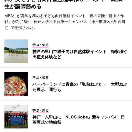
生が講師務める
MBA生が講師を務める子ども向け無料イベント「夏の冒険！昆虫大作
戦」が7月18日、神戸大学六甲台第一キャンパス（神戸市灘区六甲台町
2）で開催された。
学ぶ・知る
神戸の里山で親子向け自然体験イベント 梅収穫や
田植え体験など
学ぶ・知る
ハーバーランドに青森の「弘前ねぷた」 大型ねぷ
た展示、運行も
学ぶ・知る
神戸・六甲山に「NLCS Kobe」新キャンパス 日
英両式で地鎮祭