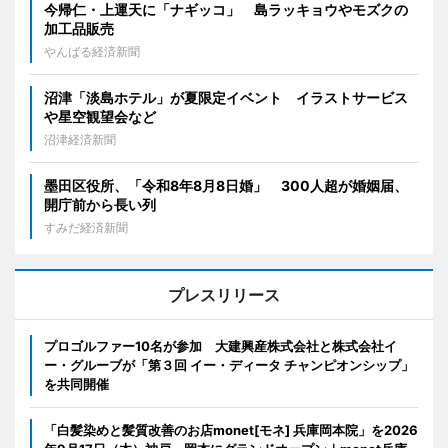
今帰仁・上運天に「ナギッコ」 島ラッキョウやモズクの
加工品販売
やんばる経済新聞
沼津「淡島ホテル」が夏限定イベント イラストサービス
や星空観望会など
沼津経済新聞
墨田区役所、「令和8年8月8日婚」 300人超が婚姻届、
開庁前から長い列
すみだ経済新聞
プレスリリース
プロゴルファー10名が参加 大建興産株式会社と株式会社イ
ー・グルーブが「第３回 イー・ディータ チャンピオンシップ」
を共同開催
「白髪染めと髪質改善のお店monet[モネ] 兵庫岡本院」を2026