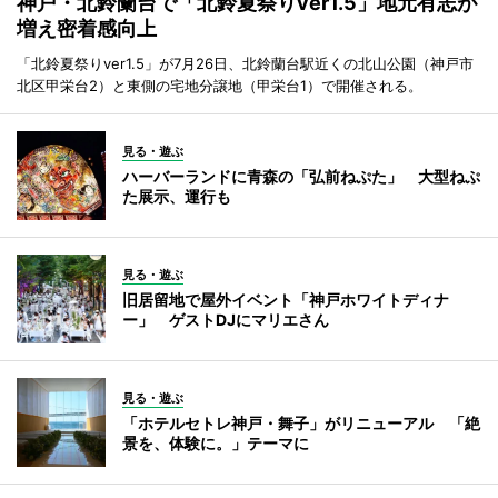
神戸・北鈴蘭台で「北鈴夏祭りver1.5」地元有志が
増え密着感向上
「北鈴夏祭りver1.5」が7月26日、北鈴蘭台駅近くの北山公園（神戸市
北区甲栄台2）と東側の宅地分譲地（甲栄台1）で開催される。
見る・遊ぶ
ハーバーランドに青森の「弘前ねぷた」 大型ねぷ
た展示、運行も
見る・遊ぶ
旧居留地で屋外イベント「神戸ホワイトディナ
ー」 ゲストDJにマリエさん
見る・遊ぶ
「ホテルセトレ神戸・舞子」がリニューアル 「絶
景を、体験に。」テーマに