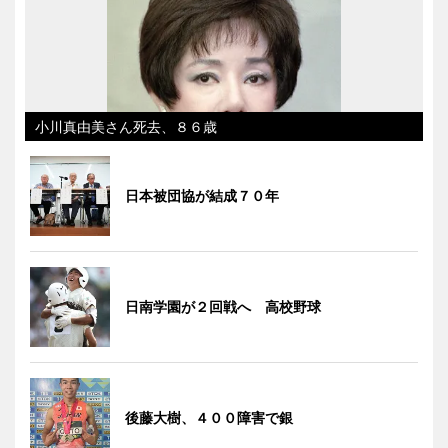
小川真由美さん死去、８６歳
日本被団協が結成７０年
日南学園が２回戦へ 高校野球
後藤大樹、４００障害で銀