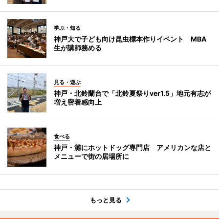
学ぶ・知る
神戸大で子ども向け昆虫標本作りイベント MBA
生が講師務める
見る・遊ぶ
神戸・北鈴蘭台で「北鈴夏祭りver1.5」地元有志が
増え密着感向上
食べる
神戸・灘にホットドッグ専門店 アメリカンな店と
メニューで街の居場所に
もっと見る