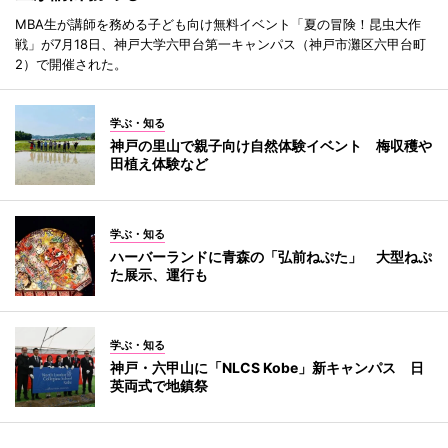
MBA生が講師を務める子ども向け無料イベント「夏の冒険！昆虫大作
戦」が7月18日、神戸大学六甲台第一キャンパス（神戸市灘区六甲台町
2）で開催された。
学ぶ・知る
神戸の里山で親子向け自然体験イベント 梅収穫や
田植え体験など
学ぶ・知る
ハーバーランドに青森の「弘前ねぷた」 大型ねぷ
た展示、運行も
学ぶ・知る
神戸・六甲山に「NLCS Kobe」新キャンパス 日
英両式で地鎮祭