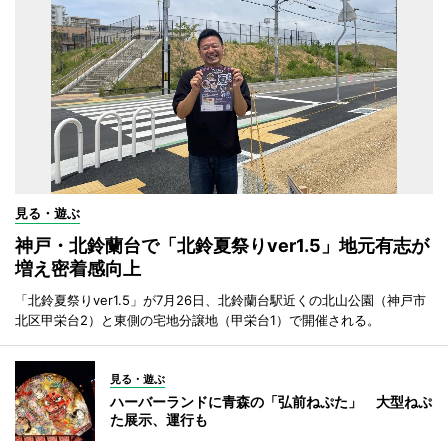
見る・遊ぶ
神戸・北鈴蘭台で「北鈴夏祭りver1.5」地元有志が
増え密着感向上
「北鈴夏祭りver1.5」が7月26日、北鈴蘭台駅近くの北山公園（神戸市
北区甲栄台2）と東側の宅地分譲地（甲栄台1）で開催される。
見る・遊ぶ
ハーバーランドに青森の「弘前ねぷた」 大型ねぷ
た展示、運行も