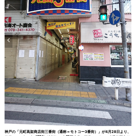
神戸の「元町高架商店街三番街（通称＝モトコー3番街）」が4月28日より、