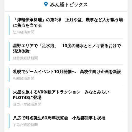
みん経トピックス
「津軽伝承料理」の第2弾 正月や盆、農事など人が集う場
に焦点を当てる
弘前経済新聞
星野エリアで「足水浴」 13度の湧水とヒノキ香るおけで
清涼体験
軽井沢経済新聞
札幌でゲームイベント10月開催へ 高校生向け企画を新設
札幌経済新聞
火星を旅するVR体験アトラクション みなとみらい
PLOT48に登場
ヨコハマ経済新聞
八広で町名誕生60周年祝賀会 小池都知事も祝福
すみだ経済新聞