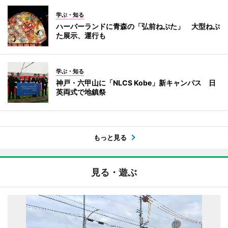
学ぶ・知る
ハーバーランドに青森の「弘前ねぷた」 大型ねぷ
た展示、運行も
学ぶ・知る
神戸・六甲山に「NLCS Kobe」新キャンパス 日
英両式で地鎮祭
もっと見る
見る・遊ぶ