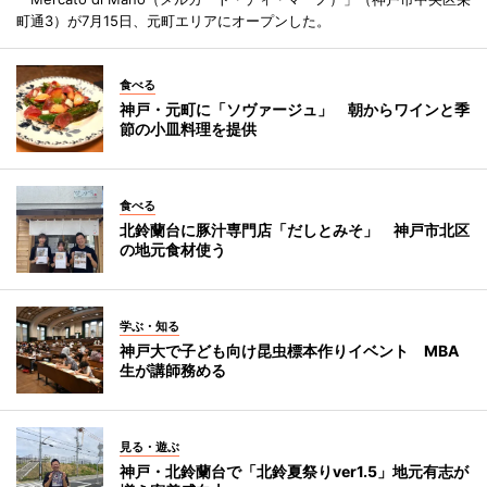
町通3）が7月15日、元町エリアにオープンした。
食べる
神戸・元町に「ソヴァージュ」 朝からワインと季
節の小皿料理を提供
食べる
北鈴蘭台に豚汁専門店「だしとみそ」 神戸市北区
の地元食材使う
学ぶ・知る
神戸大で子ども向け昆虫標本作りイベント MBA
生が講師務める
見る・遊ぶ
神戸・北鈴蘭台で「北鈴夏祭りver1.5」地元有志が