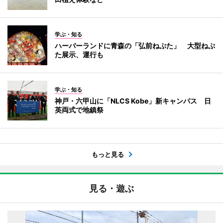
学ぶ・知る
ハーバーランドに青森の「弘前ねぷた」 大型ねぷ
た展示、運行も
学ぶ・知る
神戸・六甲山に「NLCS Kobe」新キャンパス 日
英両式で地鎮祭
もっと見る
見る・遊ぶ