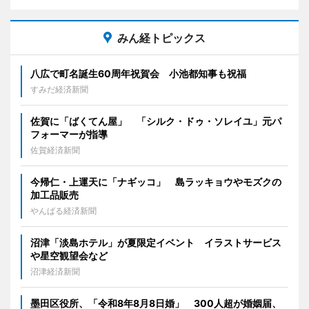
みん経トピックス
八広で町名誕生60周年祝賀会 小池都知事も祝福
すみだ経済新聞
佐賀に「ばくてん屋」 「シルク・ドゥ・ソレイユ」元パ
フォーマーが指導
佐賀経済新聞
今帰仁・上運天に「ナギッコ」 島ラッキョウやモズクの
加工品販売
やんばる経済新聞
沼津「淡島ホテル」が夏限定イベント イラストサービス
や星空観望会など
沼津経済新聞
墨田区役所、「令和8年8月8日婚」 300人超が婚姻届、