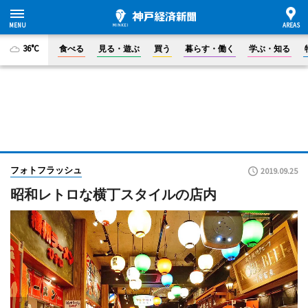
36°C
食べる
見る・遊ぶ
買う
暮らす・働く
学ぶ・知る
フォトフラッシュ
2019.09.25
昭和レトロな横丁スタイルの店内