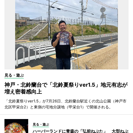
見る・遊ぶ
神戸・北鈴蘭台で「北鈴夏祭りver1.5」地元有志が
増え密着感向上
「北鈴夏祭りver1.5」が7月26日、北鈴蘭台駅近くの北山公園（神戸市
北区甲栄台2）と東側の宅地分譲地（甲栄台1）で開催される。
見る・遊ぶ
ハーバーランドに青森の「弘前ねぷた」 大型ねぷ