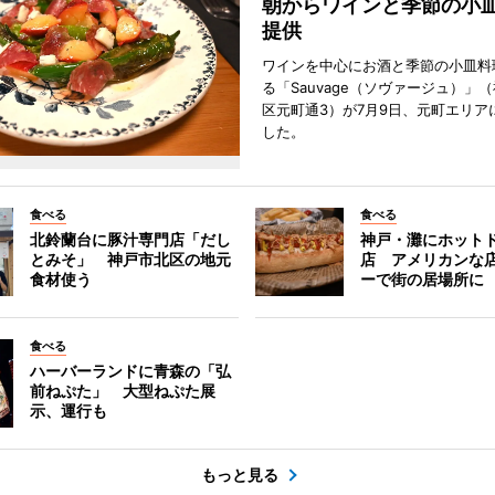
朝からワインと季節の小
提供
ワインを中心にお酒と季節の小皿料
る「Sauvage（ソヴァージュ）」
区元町通3）が7月9日、元町エリア
した。
食べる
食べる
北鈴蘭台に豚汁専門店「だし
神戸・灘にホット
とみそ」 神戸市北区の地元
店 アメリカンな
食材使う
ーで街の居場所に
食べる
ハーバーランドに青森の「弘
前ねぷた」 大型ねぷた展
示、運行も
もっと見る