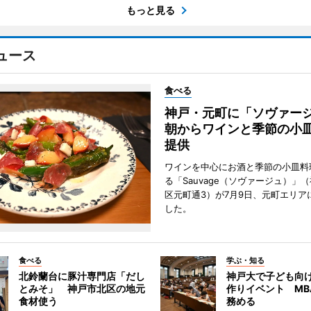
もっと見る
ュース
食べる
神戸・元町に「ソヴァ
朝からワインと季節の小
提供
ワインを中心にお酒と季節の小皿料
る「Sauvage（ソヴァージュ）」
区元町通3）が7月9日、元町エリア
した。
食べる
学ぶ・知る
北鈴蘭台に豚汁専門店「だし
神戸大で子ども向
とみそ」 神戸市北区の地元
作りイベント MB
食材使う
務める