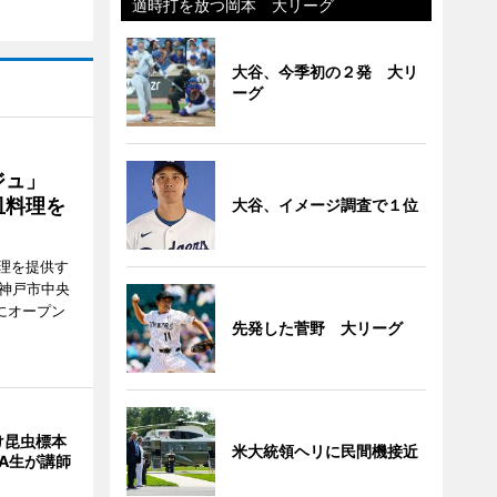
適時打を放つ岡本 大リーグ
大谷、今季初の２発 大リ
ーグ
ージュ」
皿料理を
大谷、イメージ調査で１位
理を提供す
（神戸市中央
にオープン
先発した菅野 大リーグ
け昆虫標本
米大統領ヘリに民間機接近
A生が講師