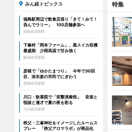
みん経トピックス
特集
福島駅周辺で飲食店巡り「きて！みて！
呑んでラリー」 100店舗参加へ
福島経済新聞
下條村「岡本ファーム」、黒スイカ収穫
最盛期 少雨高温で甘み強く
飯田経済新聞
彦根で「ゆかたまつり」 今年で30回
目、浴衣姿の市民でにぎわう
彦根経済新聞
川口・歓喜院で「笑撃演奏怪」 音楽と
怪談と漫才で夏の夜を彩る
川口経済新聞
秩父・三峯神社をイメージしたルームス
プレー 「秩父アロマラボ」が商品化