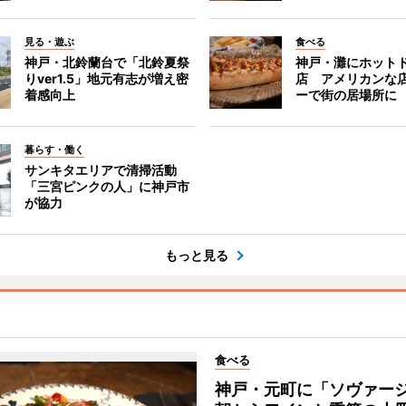
見る・遊ぶ
食べる
神戸・北鈴蘭台で「北鈴夏祭
神戸・灘にホット
りver1.5」地元有志が増え密
店 アメリカンな
着感向上
ーで街の居場所に
暮らす・働く
サンキタエリアで清掃活動
「三宮ピンクの人」に神戸市
が協力
もっと見る
食べる
神戸・元町に「ソヴァ