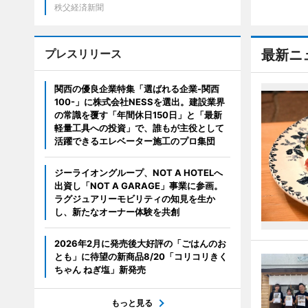
秩父経済新聞
プレスリリース
最新ニ
関西の優良企業特集「選ばれる企業-関西
100-」に株式会社NESSを選出。建設業界
の常識を覆す「年間休日150日」と「最新
軽量工具への投資」で、誰もが主役として
活躍できるエレベーター施工のプロ集団
ジーライオングループ、NOT A HOTELへ
出資し「NOT A GARAGE」事業に参画。
ラグジュアリーモビリティの知見を生か
し、新たなオーナー体験を共創
2026年2月に発売後大好評の「ごはんのお
とも」に待望の新商品8/20「コリコリきく
ちゃん ねぎ塩」新発売
もっと見る