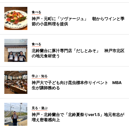
食べる
神戸・元町に「ソヴァージュ」 朝からワインと季
節の小皿料理を提供
食べる
北鈴蘭台に豚汁専門店「だしとみそ」 神戸市北区
の地元食材使う
学ぶ・知る
神戸大で子ども向け昆虫標本作りイベント MBA
生が講師務める
見る・遊ぶ
神戸・北鈴蘭台で「北鈴夏祭りver1.5」地元有志が
増え密着感向上