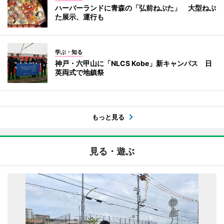
ハーバーランドに青森の「弘前ねぷた」 大型ねぷ
た展示、運行も
学ぶ・知る
神戸・六甲山に「NLCS Kobe」新キャンパス 日
英両式で地鎮祭
もっと見る
見る・遊ぶ