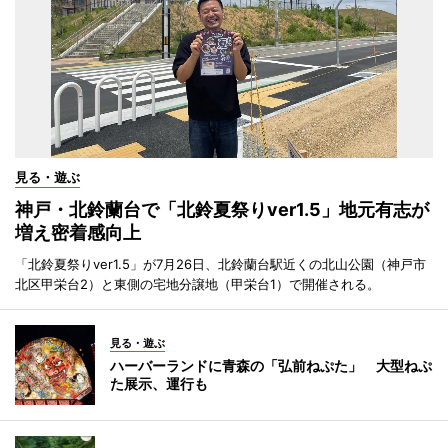
見る・遊ぶ
神戸・北鈴蘭台で「北鈴夏祭りver1.5」地元有志が
増え密着感向上
「北鈴夏祭りver1.5」が7月26日、北鈴蘭台駅近くの北山公園（神戸市
北区甲栄台2）と東側の宅地分譲地（甲栄台1）で開催される。
見る・遊ぶ
ハーバーランドに青森の「弘前ねぷた」 大型ねぷ
た展示、運行も