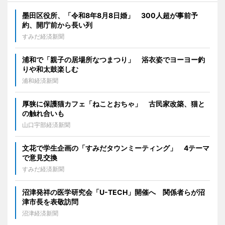
墨田区役所、「令和8年8月8日婚」 300人超が事前予
約、開庁前から長い列
すみだ経済新聞
浦和で「親子の居場所なつまつり」 浴衣姿でヨーヨー釣
りや和太鼓楽しむ
浦和経済新聞
厚狭に保護猫カフェ「ねことおちゃ」 古民家改築、猫と
の触れ合いも
山口宇部経済新聞
文花で学生企画の「すみだタウンミーティング」 4テーマ
で意見交換
すみだ経済新聞
沼津発祥の医学研究会「U-TECH」開催へ 関係者らが沼
津市長を表敬訪問
沼津経済新聞