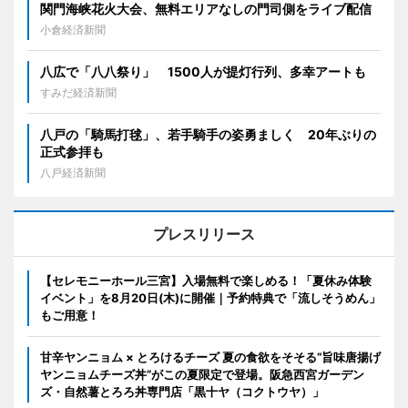
関門海峡花火大会、無料エリアなしの門司側をライブ配信
小倉経済新聞
八広で「八八祭り」 1500人が提灯行列、多幸アートも
すみだ経済新聞
八戸の「騎馬打毬」、若手騎手の姿勇ましく 20年ぶりの
正式参拝も
八戸経済新聞
プレスリリース
【セレモニーホール三宮】入場無料で楽しめる！「夏休み体験
イベント」を8月20日(木)に開催｜予約特典で「流しそうめん」
もご用意！
甘辛ヤンニョム × とろけるチーズ 夏の食欲をそそる“旨味唐揚げ
ヤンニョムチーズ丼”がこの夏限定で登場。阪急西宮ガーデン
ズ・自然薯とろろ丼専門店「黒十ヤ（コクトウヤ）」