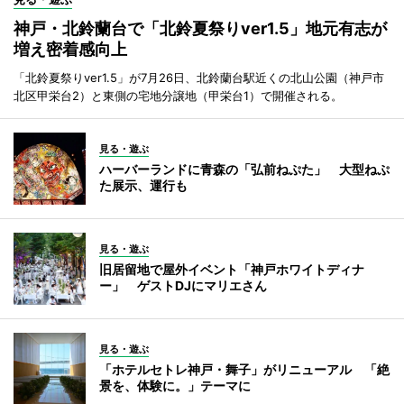
神戸・北鈴蘭台で「北鈴夏祭りver1.5」地元有志が
増え密着感向上
「北鈴夏祭りver1.5」が7月26日、北鈴蘭台駅近くの北山公園（神戸市
北区甲栄台2）と東側の宅地分譲地（甲栄台1）で開催される。
見る・遊ぶ
ハーバーランドに青森の「弘前ねぷた」 大型ねぷ
た展示、運行も
見る・遊ぶ
旧居留地で屋外イベント「神戸ホワイトディナ
ー」 ゲストDJにマリエさん
見る・遊ぶ
「ホテルセトレ神戸・舞子」がリニューアル 「絶
景を、体験に。」テーマに