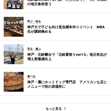
の地元食材使う
学ぶ・知る
神戸大で子ども向け昆虫標本作りイベント MBA
生が講師務める
見る・遊ぶ
神戸・北鈴蘭台で「北鈴夏祭りver1.5」地元有志が
増え密着感向上
食べる
神戸・灘にホットドッグ専門店 アメリカンな店と
メニューで街の居場所に
もっと見る