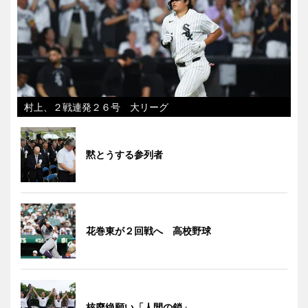
村上、２戦連発２６号 大リーグ
黙とうする参列者
花巻東が２回戦へ 高校野球
核廃絶願い「人間の鎖」