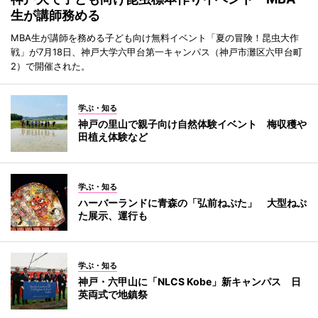
生が講師務める
MBA生が講師を務める子ども向け無料イベント「夏の冒険！昆虫大作
戦」が7月18日、神戸大学六甲台第一キャンパス（神戸市灘区六甲台町
2）で開催された。
学ぶ・知る
神戸の里山で親子向け自然体験イベント 梅収穫や
田植え体験など
学ぶ・知る
ハーバーランドに青森の「弘前ねぷた」 大型ねぷ
た展示、運行も
学ぶ・知る
神戸・六甲山に「NLCS Kobe」新キャンパス 日
英両式で地鎮祭