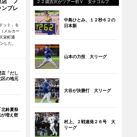
菜店 フ
２２歳吉沢がツアー初Ｖ 女子ゴルフ
ランプレ
中島ひとみ、１２秒６２の
ドット」を
日本新
no（メルカー
区栄町通
プンした。
山本の力投 大リーグ
門店「だし
北区の地元
大谷が決勝打 大リーグ
「北鈴夏祭
有志が増え密
村上、２戦連発２６号 大
リーグ