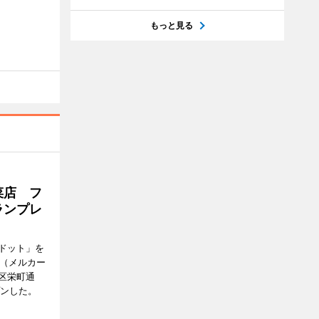
もっと見る
菜店 フ
ランプレ
ドット」を
no（メルカー
区栄町通
プンした。