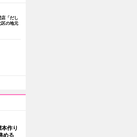
門店「だし
北区の地元
標本作り
務める