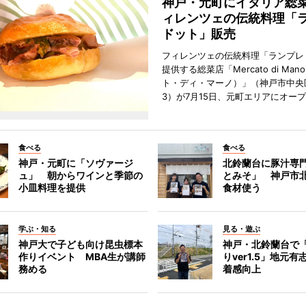
神戸・元町にイタリア総
ィレンツェの伝統料理「
ドット」販売
フィレンツェの伝統料理「ランプレ
提供する総菜店「Mercato di Ma
ト・ディ・マーノ）」（神戸市中央
3）が7月15日、元町エリアにオー
食べる
食べる
神戸・元町に「ソヴァージ
北鈴蘭台に豚汁専
ュ」 朝からワインと季節の
とみそ」 神戸市
小皿料理を提供
食材使う
学ぶ・知る
見る・遊ぶ
神戸大で子ども向け昆虫標本
神戸・北鈴蘭台で
作りイベント MBA生が講師
りver1.5」地元
務める
着感向上