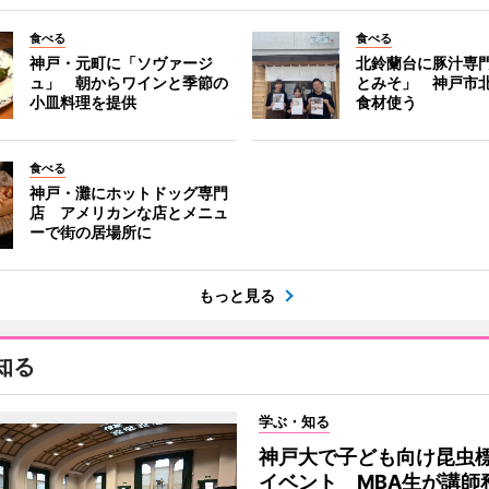
食べる
食べる
神戸・元町に「ソヴァージ
北鈴蘭台に豚汁専
ュ」 朝からワインと季節の
とみそ」 神戸市
小皿料理を提供
食材使う
食べる
神戸・灘にホットドッグ専門
店 アメリカンな店とメニュ
ーで街の居場所に
もっと見る
知る
学ぶ・知る
神戸大で子ども向け昆虫
イベント MBA生が講師