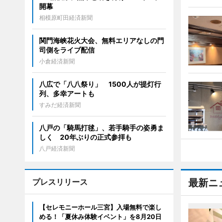
開幕
相模原町田経済新聞
関門海峡花火大会、無料エリアなしの門
司側をライブ配信
小倉経済新聞
八広で「八八祭り」 1500人が提灯行
列、多幸アートも
すみだ経済新聞
八戸の「騎馬打毬」、若手騎手の姿勇ま
しく 20年ぶりの正式参拝も
八戸経済新聞
プレスリリース
最新ニ
【セレモニーホール三宮】入場無料で楽し
める！「夏休み体験イベント」を8月20日