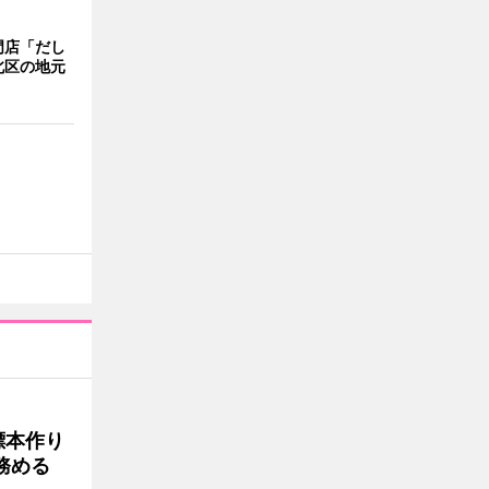
門店「だし
北区の地元
標本作り
務める