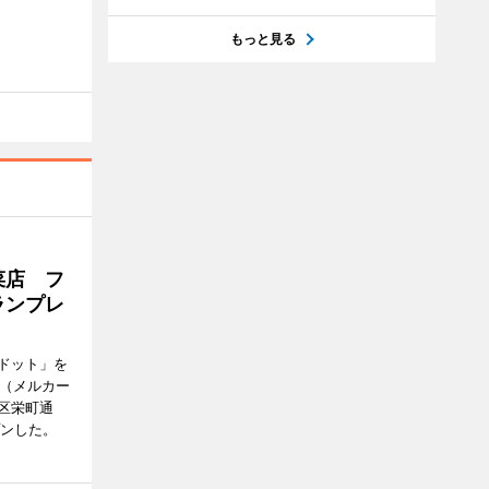
もっと見る
菜店 フ
ランプレ
ドット」を
no（メルカー
区栄町通
プンした。