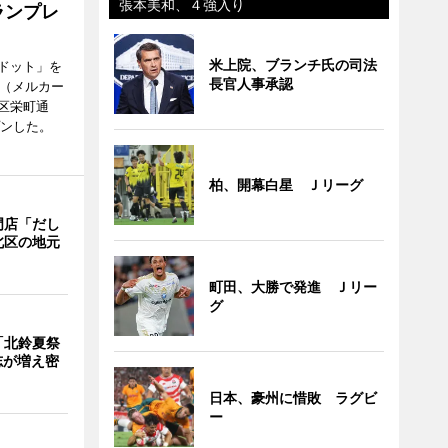
張本美和、４強入り
ランプレ
米上院、ブランチ氏の司法
ドット」を
長官人事承認
no（メルカー
区栄町通
プンした。
柏、開幕白星 Ｊリーグ
門店「だし
北区の地元
町田、大勝で発進 Ｊリー
グ
「北鈴夏祭
有志が増え密
日本、豪州に惜敗 ラグビ
ー