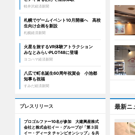
軽井沢経済新聞
札幌でゲームイベント10月開催へ 高校
生向け企画を新設
札幌経済新聞
火星を旅するVR体験アトラクション
みなとみらいPLOT48に登場
ヨコハマ経済新聞
八広で町名誕生60周年祝賀会 小池都
知事も祝福
すみだ経済新聞
プレスリリース
最新ニ
プロゴルファー10名が参加 大建興産株式
会社と株式会社イー・グルーブが「第３回
イー・ディータ チャンピオンシップ」を共