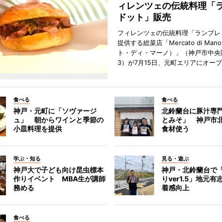
ィレンツェの伝統料理「
ドット」販売
フィレンツェの伝統料理「ランプレ
提供する総菜店「Mercato di Ma
ト・ディ・マーノ）」（神戸市中央
3）が7月15日、元町エリアにオー
食べる
食べる
神戸・元町に「ソヴァージ
北鈴蘭台に豚汁専
ュ」 朝からワインと季節の
とみそ」 神戸市
小皿料理を提供
食材使う
学ぶ・知る
見る・遊ぶ
神戸大で子ども向け昆虫標本
神戸・北鈴蘭台で
作りイベント MBA生が講師
りver1.5」地元
務める
着感向上
食べる