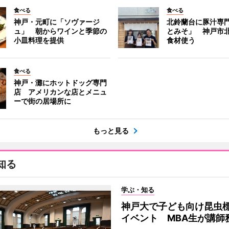
食べる
食べる
神戸・元町に「ソヴァージ
北鈴蘭台に豚汁専
ュ」 朝からワインと季節の
とみそ」 神戸市
小皿料理を提供
食材使う
食べる
神戸・灘にホットドッグ専門
店 アメリカンな店とメニュ
ーで街の居場所に
もっと見る
知る
学ぶ・知る
神戸大で子ども向け昆虫
イベント MBA生が講師