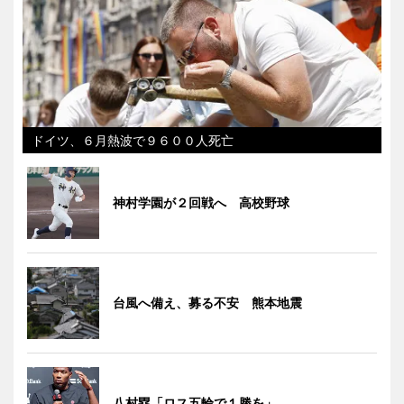
ドイツ、６月熱波で９６００人死亡
神村学園が２回戦へ 高校野球
台風へ備え、募る不安 熊本地震
八村塁「ロス五輪で１勝を」