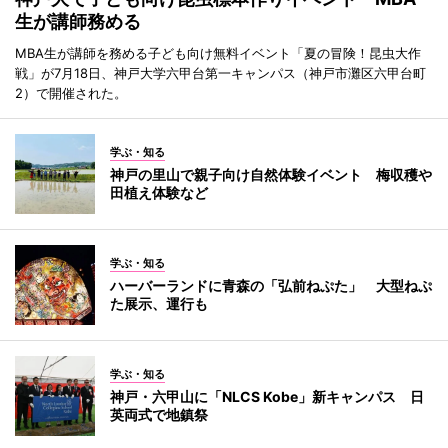
生が講師務める
MBA生が講師を務める子ども向け無料イベント「夏の冒険！昆虫大作
戦」が7月18日、神戸大学六甲台第一キャンパス（神戸市灘区六甲台町
2）で開催された。
学ぶ・知る
神戸の里山で親子向け自然体験イベント 梅収穫や
田植え体験など
学ぶ・知る
ハーバーランドに青森の「弘前ねぷた」 大型ねぷ
た展示、運行も
学ぶ・知る
神戸・六甲山に「NLCS Kobe」新キャンパス 日
英両式で地鎮祭