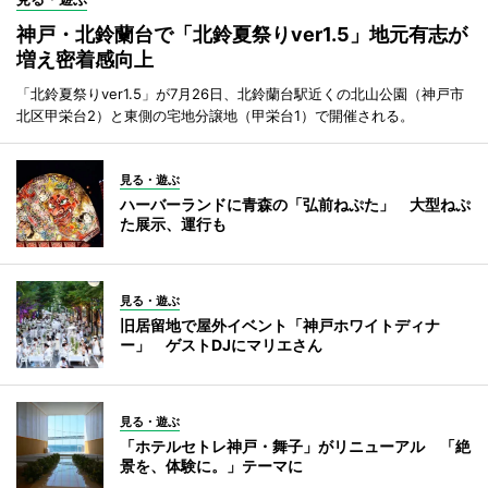
神戸・北鈴蘭台で「北鈴夏祭りver1.5」地元有志が
増え密着感向上
「北鈴夏祭りver1.5」が7月26日、北鈴蘭台駅近くの北山公園（神戸市
北区甲栄台2）と東側の宅地分譲地（甲栄台1）で開催される。
見る・遊ぶ
ハーバーランドに青森の「弘前ねぷた」 大型ねぷ
た展示、運行も
見る・遊ぶ
旧居留地で屋外イベント「神戸ホワイトディナ
ー」 ゲストDJにマリエさん
見る・遊ぶ
「ホテルセトレ神戸・舞子」がリニューアル 「絶
景を、体験に。」テーマに