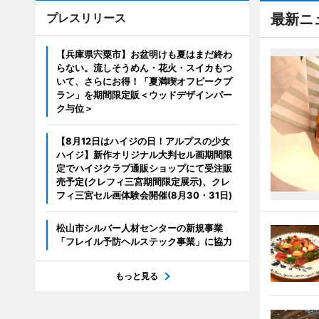
プレスリリース
最新ニ
【兵庫県宍粟市】お盆明けも夏はまだ終わ
らない。流しそうめん・花火・スイカもつ
いて、さらにお得！「夏満喫オフピークプ
ラン」を期間限定販＜ウッドデザインパー
ク与位＞
【8月12日はハイジの日！アルプスの少女
ハイジ】新作オリジナル大判セル画期間限
定でハイジクラブ通販ショップにて受注販
売予定(クレフィ三宮期間限定展示)、クレ
フィ三宮セル画体験会開催(8月30・31日)
松山市シルバー人材センターの新規事業
「フレイル予防ヘルステック事業」に協力
もっと見る