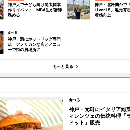
神戸大で子ども向け昆虫標本
神戸・北鈴蘭台で
作りイベント MBA生が講師
りver1.5」地元
務める
着感向上
食べる
神戸・灘にホットドッグ専門
店 アメリカンな店とメニュ
ーで街の居場所に
もっと見る
食べる
神戸・元町にイタリア総
ィレンツェの伝統料理「
ドット」販売