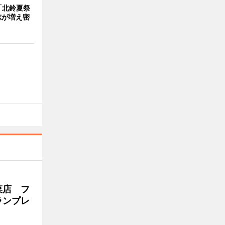
「北鈴夏祭
有志が増え密
菜店 フ
ランプレ