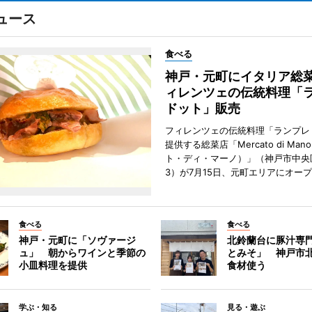
ュース
食べる
神戸・元町にイタリア総
ィレンツェの伝統料理「
ドット」販売
フィレンツェの伝統料理「ランプレ
提供する総菜店「Mercato di Ma
ト・ディ・マーノ）」（神戸市中央
3）が7月15日、元町エリアにオー
食べる
食べる
神戸・元町に「ソヴァージ
北鈴蘭台に豚汁専
ュ」 朝からワインと季節の
とみそ」 神戸市
小皿料理を提供
食材使う
学ぶ・知る
見る・遊ぶ