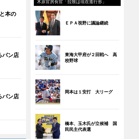
木原官房長官「拉致は現在進行形」
と本の
ＥＰＡ視野に議論継続
るパン店
東海大甲府が２回戦へ 高
校野球
岡本は１安打 大リーグ
るパン店
橋本、玉木氏が立候補 国
民民主代表選