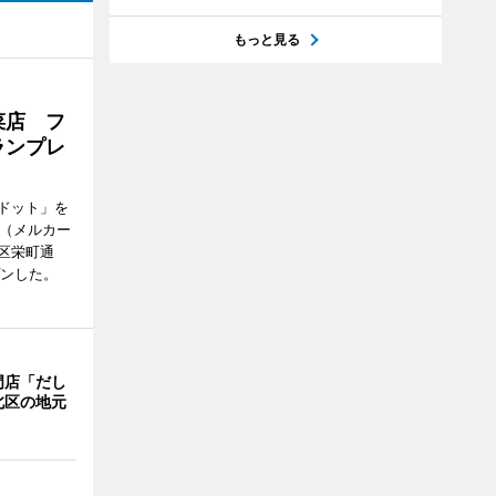
もっと見る
菜店 フ
ランプレ
ドット」を
no（メルカー
区栄町通
プンした。
門店「だし
北区の地元