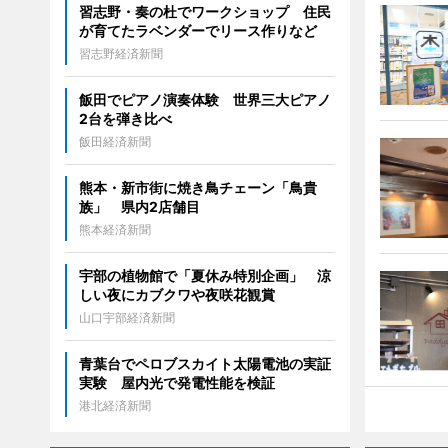
習志野・奏の杜でワークショップ 住民
が育てたラベンダーでリース作りなど
習志野経済新聞
飯田でピアノ演奏体験 世界三大ピアノ
2台を弾き比べ
飯田経済新聞
熊本・新市街に焼き鳥チェーン「鳥貴
族」 県内2店舗目
熊本経済新聞
宇部の植物館で「夏休み特別企画」 涼
しい夜にカブクワや夜咲花観賞
山口宇部経済新聞
青葉台でペロブスカイト太陽電池の実証
実験 屋内光で発電性能を検証
港北経済新聞