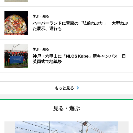
学ぶ・知る
ハーバーランドに青森の「弘前ねぷた」 大型ねぷ
た展示、運行も
学ぶ・知る
神戸・六甲山に「NLCS Kobe」新キャンパス 日
英両式で地鎮祭
もっと見る
見る・遊ぶ