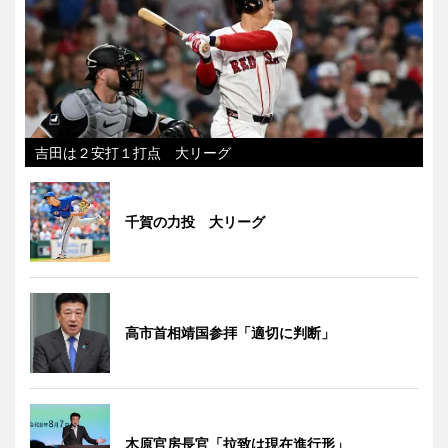
吉田は２安打１打点 大リーグ
千賀の力投 大リーグ
高市首相靖国参拝「適切に判断」
木原官房長官「拉致は現在進行形」