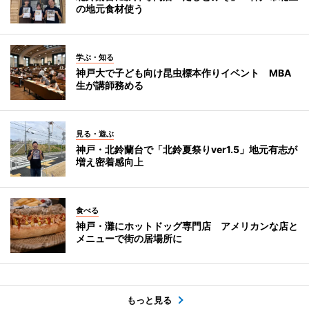
の地元食材使う
学ぶ・知る
神戸大で子ども向け昆虫標本作りイベント MBA
生が講師務める
見る・遊ぶ
神戸・北鈴蘭台で「北鈴夏祭りver1.5」地元有志が
増え密着感向上
食べる
神戸・灘にホットドッグ専門店 アメリカンな店と
メニューで街の居場所に
もっと見る