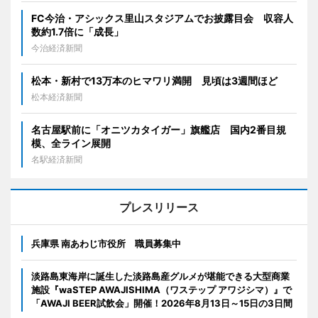
FC今治・アシックス里山スタジアムでお披露目会 収容人
数約1.7倍に「成長」
今治経済新聞
松本・新村で13万本のヒマワリ満開 見頃は3週間ほど
松本経済新聞
名古屋駅前に「オニツカタイガー」旗艦店 国内2番目規
模、全ライン展開
名駅経済新聞
プレスリリース
兵庫県 南あわじ市役所 職員募集中
淡路島東海岸に誕生した淡路島産グルメが堪能できる大型商業
施設『waSTEP AWAJISHIMA（ワステップ アワジシマ）』で
「AWAJI BEER試飲会」開催！2026年8月13日～15日の3日間