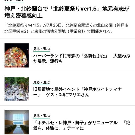
神戸・北鈴蘭台で「北鈴夏祭りver1.5」地元有志が
増え密着感向上
「北鈴夏祭りver1.5」が7月26日、北鈴蘭台駅近くの北山公園（神戸市
北区甲栄台2）と東側の宅地分譲地（甲栄台1）で開催される。
見る・遊ぶ
ハーバーランドに青森の「弘前ねぷた」 大型ねぷ
た展示、運行も
見る・遊ぶ
旧居留地で屋外イベント「神戸ホワイトディナ
ー」 ゲストDJにマリエさん
見る・遊ぶ
「ホテルセトレ神戸・舞子」がリニューアル 「絶
景を、体験に。」テーマに