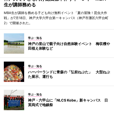
生が講師務める
MBA生が講師を務める子ども向け無料イベント「夏の冒険！昆虫大作
戦」が7月18日、神戸大学六甲台第一キャンパス（神戸市灘区六甲台町
2）で開催された。
学ぶ・知る
神戸の里山で親子向け自然体験イベント 梅収穫や
田植え体験など
学ぶ・知る
ハーバーランドに青森の「弘前ねぷた」 大型ねぷ
た展示、運行も
学ぶ・知る
神戸・六甲山に「NLCS Kobe」新キャンパス 日
英両式で地鎮祭