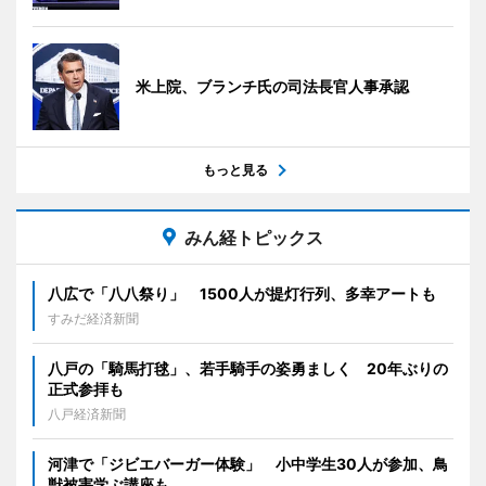
米上院、ブランチ氏の司法長官人事承認
もっと見る
みん経トピックス
八広で「八八祭り」 1500人が提灯行列、多幸アートも
すみだ経済新聞
八戸の「騎馬打毬」、若手騎手の姿勇ましく 20年ぶりの
正式参拝も
八戸経済新聞
河津で「ジビエバーガー体験」 小中学生30人が参加、鳥
獣被害学ぶ講座も