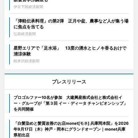
伊豆下田経済新聞
「津軽伝承料理」の第2弾 正月や盆、農事など人が集う場
に焦点を当てる
弘前経済新聞
星野エリアで「足水浴」 13度の湧水とヒノキ香るおけで
清涼体験
軽井沢経済新聞
プレスリリース
プロゴルファー10名が参加 大建興産株式会社と株式会社イ
ー・グルーブが「第３回 イー・ディータ チャンピオンシップ」
を共同開催
「白髪染めと髪質改善のお店monet[モネ] 兵庫岡本院」を2026
年9月17日（木）神戸・岡本にグランドオープン｜monet兵庫
県初出店